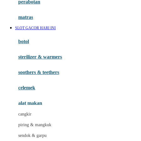
perabotan
Happy Tummy
Hauck
matras
Havaianas
SLOT GACOR HARI INI
Hegen
botol
Hot Wheels
sterilizer & warmers
Hybrid
soothers & teethers
I
Inlacta DHA
celemek
Interlac
alat makan
Ivenet
cangkir
J
piring & mangkuk
Jack N Jill
sendok & garpu