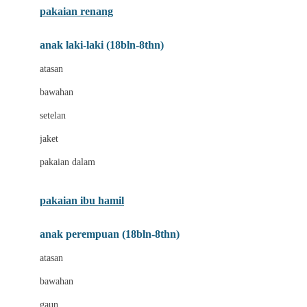
pakaian renang
Bumkins
anak laki-laki (18bln-8thn)
C
atasan
Cetaphil
bawahan
Chicco
setelan
Childlife
jaket
Clevamama
pakaian dalam
Cocolatte
Cottonseeds
pakaian ibu hamil
Cozy N Safe
anak perempuan (18bln-8thn)
Crane
atasan
Cybex
bawahan
D
gaun