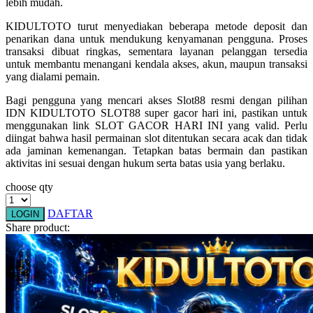
lebih mudah.
Squishmallows
KIDULTOTO turut menyediakan beberapa metode deposit dan
Starbooks
penarikan dana untuk mendukung kenyamanan pengguna. Proses
transaksi dibuat ringkas, sementara layanan pelanggan tersedia
Stick-O
untuk membantu menangani kendala akses, akun, maupun transaksi
yang dialami pemain.
Stokke
Bagi pengguna yang mencari akses Slot88 resmi dengan pilihan
Sudocrem
IDN KIDULTOTO SLOT88 super gacor hari ini, pastikan untuk
menggunakan link SLOT GACOR HARI INI yang valid. Perlu
Sumimo
diingat bahwa hasil permainan slot ditentukan secara acak dan tidak
ada jaminan kemenangan. Tetapkan batas bermain dan pastikan
Sunnylife
aktivitas ini sesuai dengan hukum serta batas usia yang berlaku.
Sun-Staches
choose qty
Swimava
DAFTAR
LOGIN
Share product:
T
Tommee Tippee
Trunki
Tutti Bambini