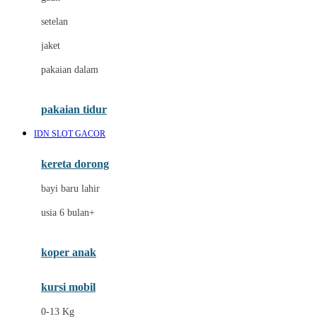
Dae Organics
setelan
Docare
jaket
Doona
pakaian dalam
Down To Earth
Drew
pakaian tidur
Dr. Brown's
IDN SLOT GACOR
E
kereta dorong
ELC
bayi baru lahir
Ergobaby
usia 6 bulan+
Expert Care
koper anak
Ezyroller
kursi mobil
F
0-13 Kg