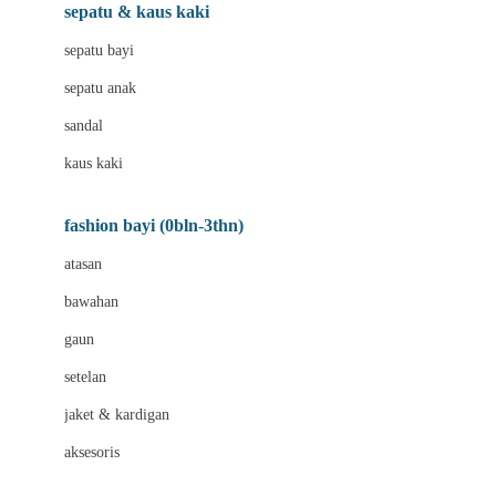
Beauty Barn
sepatu & kaus kaki
Bio Oil
sepatu bayi
Biolane
sepatu anak
Bite Fighters
sandal
Bizzi Growin
kaus kaki
Blackmores
fashion bayi (0bln-3thn)
Blooming Marvellous
atasan
Bonnels
bawahan
Bravado
gaun
Bruder
setelan
Brush Baby
jaket & kardigan
Buds Organics
aksesoris
Bugaboo
Buggygear