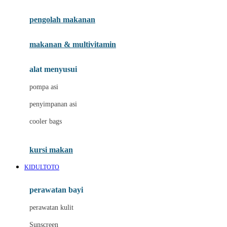
Joie
pengolah makanan
Joolz
Jujube
makanan & multivitamin
K
alat menyusui
Kiddycuts
pompa asi
Kumon
penyimpanan asi
L
cooler bags
Leapfrog
kursi makan
Leclerc
KIDULTOTO
Lee Vierra
Lillebaby
perawatan bayi
Little Bird Told Me
perawatan kulit
Little Miss Janis
Sunscreen