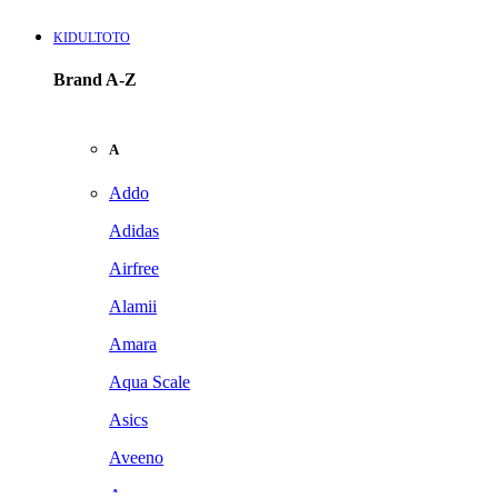
KIDULTOTO
Brand A-Z
A
Addo
Adidas
Airfree
Alamii
Amara
Aqua Scale
Asics
Aveeno
Awan