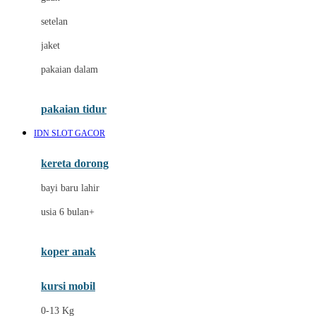
Dae Organics
setelan
Docare
jaket
Doona
pakaian dalam
Down To Earth
Drew
pakaian tidur
Dr. Brown's
IDN SLOT GACOR
E
kereta dorong
ELC
bayi baru lahir
Ergobaby
usia 6 bulan+
Expert Care
koper anak
Ezyroller
kursi mobil
F
0-13 Kg