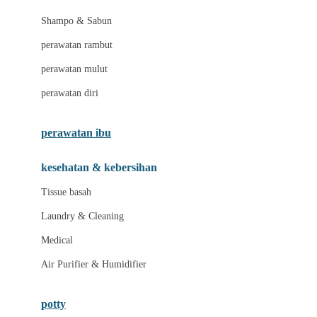
London Taxi
Shampo & Sabun
Love To Dream
perawatan rambut
perawatan mulut
M
perawatan diri
Magformers
Mama's Choice
perawatan ibu
Mamas&Papas
kesehatan & kebersihan
Mamaway
Tissue basah
Maxi Cosi
Laundry & Cleaning
Megabloks
Medical
Micro
Air Purifier & Humidifier
MiDeer
Mimi & Lula
potty
Mini Monkey