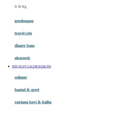
Felt So Sweet
0-36 Kg
Fisher Price
Flipper
gendongan
Friends Of Sally
travel cots
G
diaper bags
Gb
Geko
aksesoris
Graco
IDN SLOT GACOR HARI INI
Gund
selimut
H
bantal & sprei
Habbie
Haenim
ranjang bayi & balita
Happy Horse