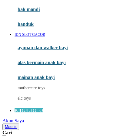
Moby
bak mandi
Momami
handuk
Mothercare
IDN SLOT GACOR
Mustela
ayunan dan walker bayi
My Buddy Tag
My K
alas bermain anak bayi
N
mainan anak bayi
Naif
mothercare toys
Nike
elc toys
Nordic Natural
KIDULTOTO
Nuby
Akun Saya
Nuna
Masuk
Cari