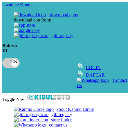
lewati ke Konten
download apps
download app from:
gift registry
Bahasa
ID
LOGIN
DAFTAR
Contact
Us
Toggle Nav
about Kanmo Circle
gift registry
store finder
contact us