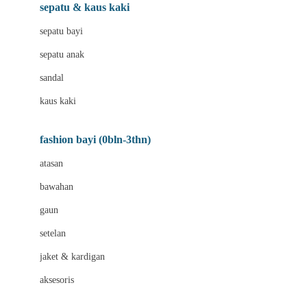
Beauty Barn
sepatu & kaus kaki
Bio Oil
sepatu bayi
Biolane
sepatu anak
Bite Fighters
sandal
Bizzi Growin
kaus kaki
Blackmores
fashion bayi (0bln-3thn)
Blooming Marvellous
atasan
Bonnels
bawahan
Bravado
gaun
Bruder
setelan
Brush Baby
jaket & kardigan
Buds Organics
aksesoris
Bugaboo
Buggygear