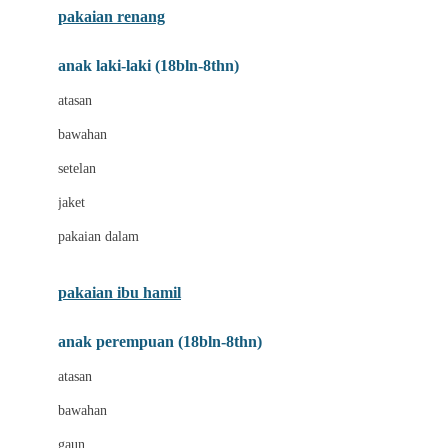
pakaian renang
Bumkins
anak laki-laki (18bln-8thn)
C
atasan
Cetaphil
bawahan
Chicco
setelan
Childlife
jaket
Clevamama
pakaian dalam
Cocolatte
Cottonseeds
pakaian ibu hamil
Cozy N Safe
anak perempuan (18bln-8thn)
Crane
atasan
Cybex
bawahan
D
gaun