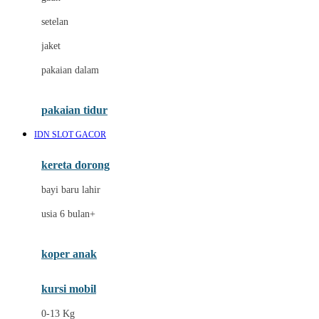
Dae Organics
setelan
Docare
jaket
Doona
pakaian dalam
Down To Earth
Drew
pakaian tidur
Dr. Brown's
IDN SLOT GACOR
E
kereta dorong
ELC
bayi baru lahir
Ergobaby
usia 6 bulan+
Expert Care
koper anak
Ezyroller
kursi mobil
F
0-13 Kg