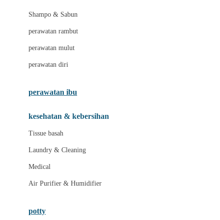
London Taxi
Shampo & Sabun
Love To Dream
perawatan rambut
perawatan mulut
M
perawatan diri
Magformers
Mama's Choice
perawatan ibu
Mamas&Papas
kesehatan & kebersihan
Mamaway
Tissue basah
Maxi Cosi
Laundry & Cleaning
Megabloks
Medical
Micro
Air Purifier & Humidifier
MiDeer
Mimi & Lula
potty
Mini Monkey