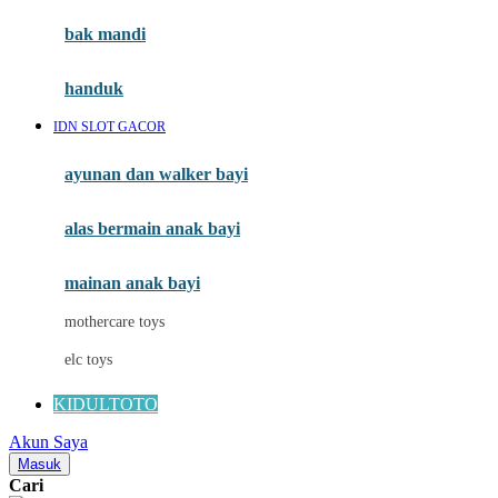
Moby
bak mandi
Momami
handuk
Mothercare
IDN SLOT GACOR
Mustela
ayunan dan walker bayi
My Buddy Tag
My K
alas bermain anak bayi
N
mainan anak bayi
Naif
mothercare toys
Nike
elc toys
Nordic Natural
KIDULTOTO
Nuby
Akun Saya
Nuna
Masuk
Cari