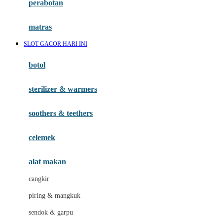
perabotan
Happy Tummy
Hauck
matras
Havaianas
SLOT GACOR HARI INI
Hegen
botol
Hot Wheels
sterilizer & warmers
Hybrid
soothers & teethers
I
Inlacta DHA
celemek
Interlac
alat makan
Ivenet
cangkir
J
piring & mangkuk
Jack N Jill
sendok & garpu