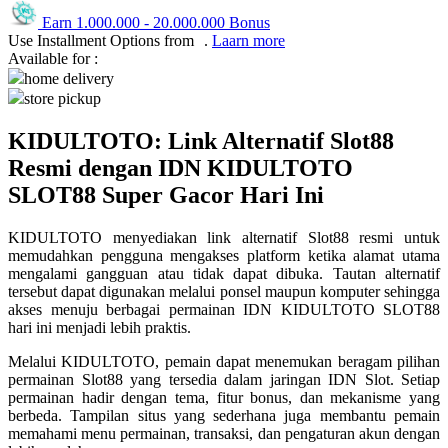
Earn
1.000.000
-
20.000.000
Bonus
Q
Use Installment Options from
.
Laarn more
Available for :
QV Baby
home delivery
store pickup
R
KIDULTOTO: Link Alternatif Slot88
Real Shades
Resmi dengan IDN KIDULTOTO
Red Castle
SLOT88 Super Gacor Hari Ini
Ribbon Madness
KIDULTOTO menyediakan link alternatif Slot88 resmi untuk
memudahkan pengguna mengakses platform ketika alamat utama
S
mengalami gangguan atau tidak dapat dibuka. Tautan alternatif
tersebut dapat digunakan melalui ponsel maupun komputer sehingga
Sebamed
akses menuju berbagai permainan IDN KIDULTOTO SLOT88
hari ini menjadi lebih praktis.
Silver Cross
Melalui KIDULTOTO, pemain dapat menemukan beragam pilihan
Simply Idea
permainan Slot88 yang tersedia dalam jaringan IDN Slot. Setiap
permainan hadir dengan tema, fitur bonus, dan mekanisme yang
Skip Hop
berbeda. Tampilan situs yang sederhana juga membantu pemain
Spectra
memahami menu permainan, transaksi, dan pengaturan akun dengan