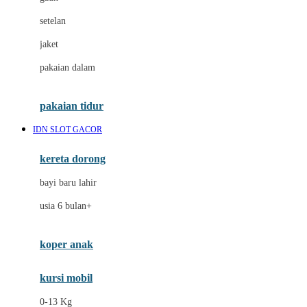
Dae Organics
setelan
Docare
jaket
Doona
pakaian dalam
Down To Earth
Drew
pakaian tidur
Dr. Brown's
IDN SLOT GACOR
E
kereta dorong
ELC
bayi baru lahir
Ergobaby
usia 6 bulan+
Expert Care
koper anak
Ezyroller
kursi mobil
F
0-13 Kg