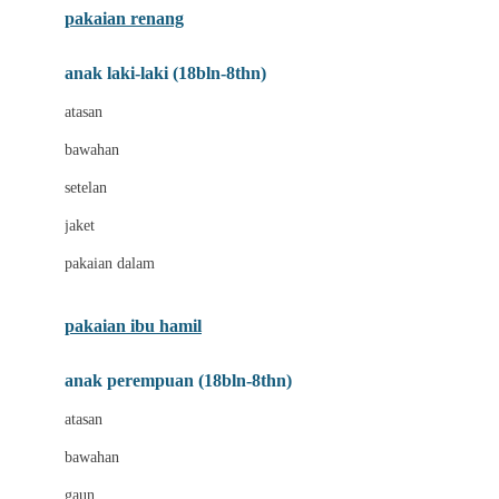
pakaian renang
Bumkins
anak laki-laki (18bln-8thn)
C
atasan
Cetaphil
bawahan
Chicco
setelan
Childlife
jaket
Clevamama
pakaian dalam
Cocolatte
Cottonseeds
pakaian ibu hamil
Cozy N Safe
anak perempuan (18bln-8thn)
Crane
atasan
Cybex
bawahan
D
gaun