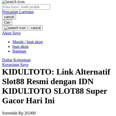
O
Pencarian Lanjutan
Oh Ma Grain
cancel
Okiedog
Cari
cancel
P
Akun Saya
Masuk / buat akun
Peachy
buat akun
Phil & Ted's
Bantuan
Philips Avent
Daftar Keinginan
Keranjang Saya
Pigeon
KIDULTOTO: Link Alternatif
Playgro
Slot88 Resmi dengan IDN
Poled Global
KIDULTOTO SLOT88 Super
Ponycycle
Gacor Hari Ini
Puma
Pureats
Serendah
Rp 20.000