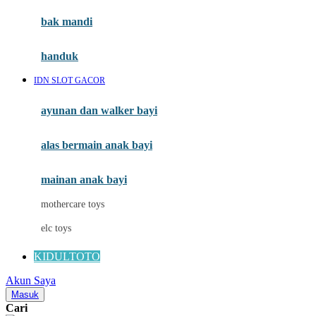
Moby
bak mandi
Momami
handuk
Mothercare
IDN SLOT GACOR
Mustela
ayunan dan walker bayi
My Buddy Tag
My K
alas bermain anak bayi
N
mainan anak bayi
Naif
mothercare toys
Nike
elc toys
Nordic Natural
KIDULTOTO
Nuby
Akun Saya
Nuna
Masuk
Cari