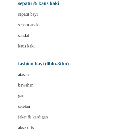
Beauty Barn
sepatu & kaus kaki
Bio Oil
sepatu bayi
Biolane
sepatu anak
Bite Fighters
sandal
Bizzi Growin
kaus kaki
Blackmores
fashion bayi (0bln-3thn)
Blooming Marvellous
atasan
Bonnels
bawahan
Bravado
gaun
Bruder
setelan
Brush Baby
jaket & kardigan
Buds Organics
aksesoris
Bugaboo
Buggygear