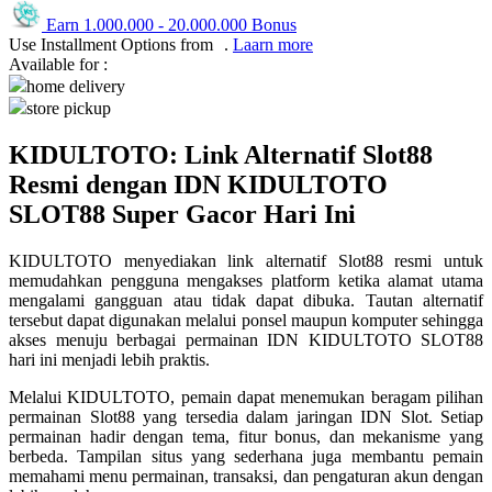
Earn
1.000.000
-
20.000.000
Bonus
Q
Use Installment Options from
.
Laarn more
Available for :
QV Baby
home delivery
store pickup
R
KIDULTOTO: Link Alternatif Slot88
Real Shades
Resmi dengan IDN KIDULTOTO
Red Castle
SLOT88 Super Gacor Hari Ini
Ribbon Madness
KIDULTOTO menyediakan link alternatif Slot88 resmi untuk
memudahkan pengguna mengakses platform ketika alamat utama
S
mengalami gangguan atau tidak dapat dibuka. Tautan alternatif
tersebut dapat digunakan melalui ponsel maupun komputer sehingga
Sebamed
akses menuju berbagai permainan IDN KIDULTOTO SLOT88
hari ini menjadi lebih praktis.
Silver Cross
Melalui KIDULTOTO, pemain dapat menemukan beragam pilihan
Simply Idea
permainan Slot88 yang tersedia dalam jaringan IDN Slot. Setiap
permainan hadir dengan tema, fitur bonus, dan mekanisme yang
Skip Hop
berbeda. Tampilan situs yang sederhana juga membantu pemain
Spectra
memahami menu permainan, transaksi, dan pengaturan akun dengan