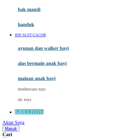
Moby
bak mandi
Momami
handuk
Mothercare
IDN SLOT GACOR
Mustela
ayunan dan walker bayi
My Buddy Tag
My K
alas bermain anak bayi
N
mainan anak bayi
Naif
mothercare toys
Nike
elc toys
Nordic Natural
KIDULTOTO
Nuby
Akun Saya
Nuna
Masuk
Cari