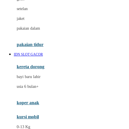
Dae Organics
setelan
Docare
jaket
Doona
pakaian dalam
Down To Earth
Drew
pakaian tidur
Dr. Brown's
IDN SLOT GACOR
E
kereta dorong
ELC
bayi baru lahir
Ergobaby
usia 6 bulan+
Expert Care
koper anak
Ezyroller
kursi mobil
F
0-13 Kg