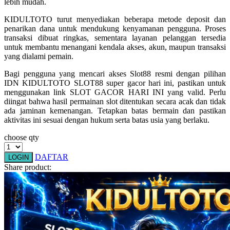
lebih mudah.
Squishmallows
KIDULTOTO turut menyediakan beberapa metode deposit dan
Starbooks
penarikan dana untuk mendukung kenyamanan pengguna. Proses
transaksi dibuat ringkas, sementara layanan pelanggan tersedia
Stick-O
untuk membantu menangani kendala akses, akun, maupun transaksi
yang dialami pemain.
Stokke
Bagi pengguna yang mencari akses Slot88 resmi dengan pilihan
Sudocrem
IDN KIDULTOTO SLOT88 super gacor hari ini, pastikan untuk
menggunakan link SLOT GACOR HARI INI yang valid. Perlu
Sumimo
diingat bahwa hasil permainan slot ditentukan secara acak dan tidak
ada jaminan kemenangan. Tetapkan batas bermain dan pastikan
Sunnylife
aktivitas ini sesuai dengan hukum serta batas usia yang berlaku.
Sun-Staches
choose qty
Swimava
DAFTAR
LOGIN
Share product:
T
Tommee Tippee
Trunki
Tutti Bambini