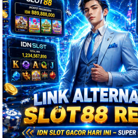
Twistshake
TY Toys
U
V
Veja
Vitaflow
Vtech
W
Waterland
Wellness
X