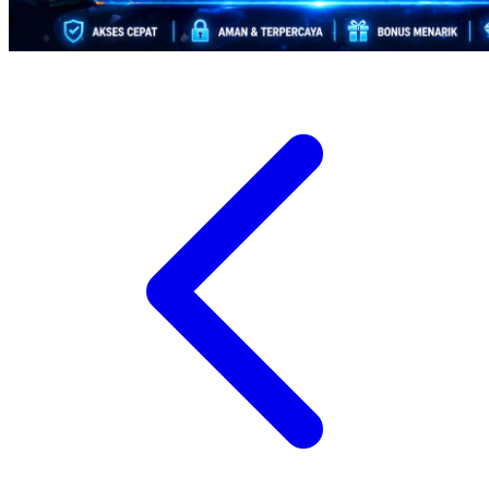
Xootz
Y
Yamatoya
Z
Zaxy
Zoggs
0-9
4Moms
59S