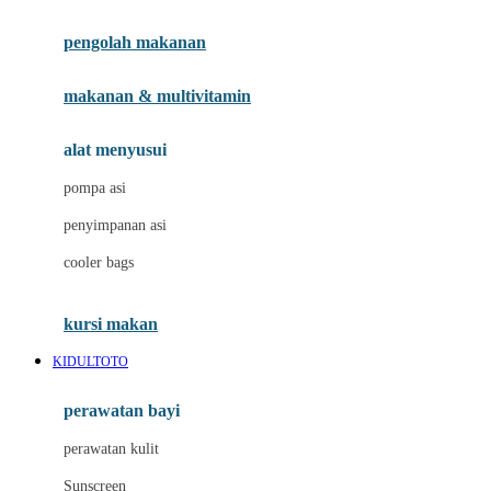
Joie
pengolah makanan
Joolz
Jujube
makanan & multivitamin
K
alat menyusui
Kiddycuts
pompa asi
Kumon
penyimpanan asi
L
cooler bags
Leapfrog
kursi makan
Leclerc
KIDULTOTO
Lee Vierra
Lillebaby
perawatan bayi
Little Bird Told Me
perawatan kulit
Little Miss Janis
Sunscreen