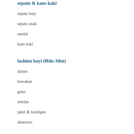
Beauty Barn
sepatu & kaus kaki
Bio Oil
sepatu bayi
Biolane
sepatu anak
Bite Fighters
sandal
Bizzi Growin
kaus kaki
Blackmores
fashion bayi (0bln-3thn)
Blooming Marvellous
atasan
Bonnels
bawahan
Bravado
gaun
Bruder
setelan
Brush Baby
jaket & kardigan
Buds Organics
aksesoris
Bugaboo
Buggygear