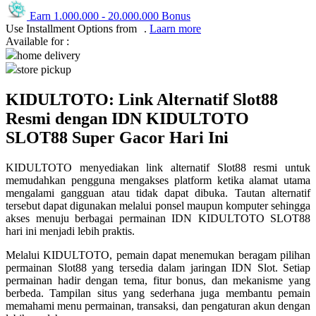
Earn
1.000.000
-
20.000.000
Bonus
Q
Use Installment Options from
.
Laarn more
Available for :
QV Baby
home delivery
store pickup
R
KIDULTOTO: Link Alternatif Slot88
Real Shades
Resmi dengan IDN KIDULTOTO
Red Castle
SLOT88 Super Gacor Hari Ini
Ribbon Madness
KIDULTOTO menyediakan link alternatif Slot88 resmi untuk
memudahkan pengguna mengakses platform ketika alamat utama
S
mengalami gangguan atau tidak dapat dibuka. Tautan alternatif
tersebut dapat digunakan melalui ponsel maupun komputer sehingga
Sebamed
akses menuju berbagai permainan IDN KIDULTOTO SLOT88
hari ini menjadi lebih praktis.
Silver Cross
Melalui KIDULTOTO, pemain dapat menemukan beragam pilihan
Simply Idea
permainan Slot88 yang tersedia dalam jaringan IDN Slot. Setiap
permainan hadir dengan tema, fitur bonus, dan mekanisme yang
Skip Hop
berbeda. Tampilan situs yang sederhana juga membantu pemain
Spectra
memahami menu permainan, transaksi, dan pengaturan akun dengan