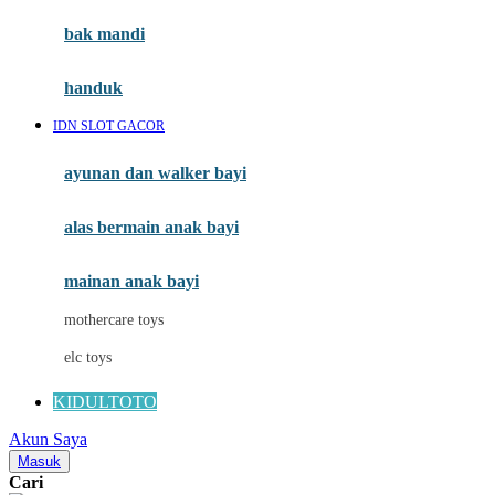
Moby
bak mandi
Momami
handuk
Mothercare
IDN SLOT GACOR
Mustela
ayunan dan walker bayi
My Buddy Tag
My K
alas bermain anak bayi
N
mainan anak bayi
Naif
mothercare toys
Nike
elc toys
Nordic Natural
KIDULTOTO
Nuby
Akun Saya
Nuna
Masuk
Cari