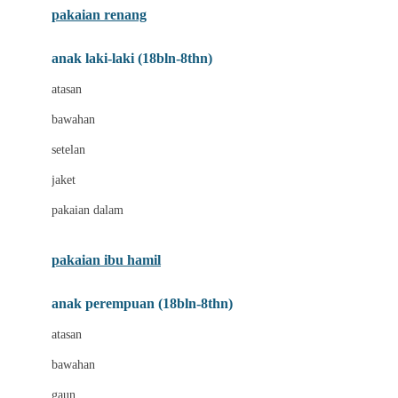
pakaian renang
Bumkins
anak laki-laki (18bln-8thn)
C
atasan
Cetaphil
bawahan
Chicco
setelan
Childlife
jaket
Clevamama
pakaian dalam
Cocolatte
Cottonseeds
pakaian ibu hamil
Cozy N Safe
anak perempuan (18bln-8thn)
Crane
atasan
Cybex
bawahan
D
gaun