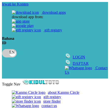
lewati ke Konten
download apps
download app from:
gift registry
Bahasa
ID
LOGIN
DAFTAR
Contact
Us
Toggle Nav
about Kanmo Circle
gift registry
store finder
contact us