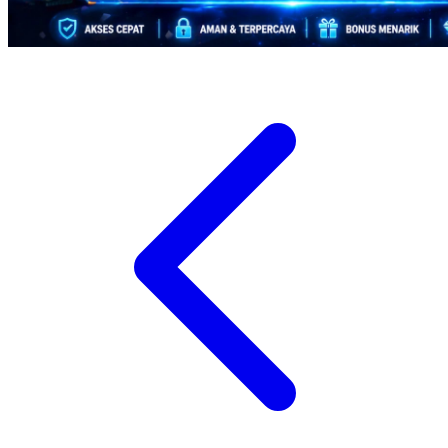
Xootz
Y
Yamatoya
Z
Zaxy
Zoggs
0-9
4Moms
59S