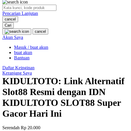
O
Pencarian Lanjutan
Oh Ma Grain
cancel
Okiedog
Cari
cancel
P
Akun Saya
Masuk / buat akun
Peachy
buat akun
Phil & Ted's
Bantuan
Philips Avent
Daftar Keinginan
Keranjang Saya
Pigeon
KIDULTOTO: Link Alternatif
Playgro
Slot88 Resmi dengan IDN
Poled Global
KIDULTOTO SLOT88 Super
Ponycycle
Gacor Hari Ini
Puma
Pureats
Serendah
Rp 20.000