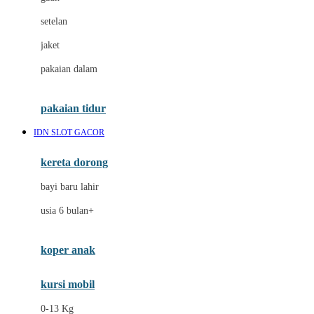
Dae Organics
setelan
Docare
jaket
Doona
pakaian dalam
Down To Earth
Drew
pakaian tidur
Dr. Brown's
IDN SLOT GACOR
E
kereta dorong
ELC
bayi baru lahir
Ergobaby
usia 6 bulan+
Expert Care
koper anak
Ezyroller
kursi mobil
F
0-13 Kg