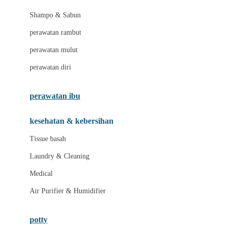
London Taxi
Shampo & Sabun
Love To Dream
perawatan rambut
perawatan mulut
M
perawatan diri
Magformers
Mama's Choice
perawatan ibu
Mamas&Papas
kesehatan & kebersihan
Mamaway
Tissue basah
Maxi Cosi
Laundry & Cleaning
Megabloks
Medical
Micro
Air Purifier & Humidifier
MiDeer
Mimi & Lula
potty
Mini Monkey