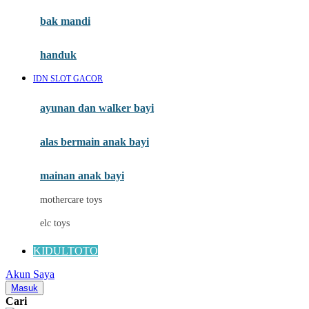
Moby
bak mandi
Momami
handuk
Mothercare
IDN SLOT GACOR
Mustela
ayunan dan walker bayi
My Buddy Tag
My K
alas bermain anak bayi
N
mainan anak bayi
Naif
mothercare toys
Nike
elc toys
Nordic Natural
KIDULTOTO
Nuby
Akun Saya
Nuna
Masuk
Cari