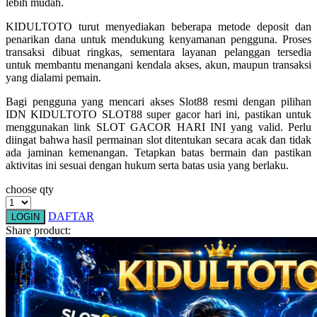
lebih mudah.
Squishmallows
KIDULTOTO turut menyediakan beberapa metode deposit dan
Starbooks
penarikan dana untuk mendukung kenyamanan pengguna. Proses
transaksi dibuat ringkas, sementara layanan pelanggan tersedia
Stick-O
untuk membantu menangani kendala akses, akun, maupun transaksi
yang dialami pemain.
Stokke
Bagi pengguna yang mencari akses Slot88 resmi dengan pilihan
Sudocrem
IDN KIDULTOTO SLOT88 super gacor hari ini, pastikan untuk
menggunakan link SLOT GACOR HARI INI yang valid. Perlu
Sumimo
diingat bahwa hasil permainan slot ditentukan secara acak dan tidak
ada jaminan kemenangan. Tetapkan batas bermain dan pastikan
Sunnylife
aktivitas ini sesuai dengan hukum serta batas usia yang berlaku.
Sun-Staches
choose qty
Swimava
DAFTAR
LOGIN
Share product:
T
Tommee Tippee
Trunki
Tutti Bambini