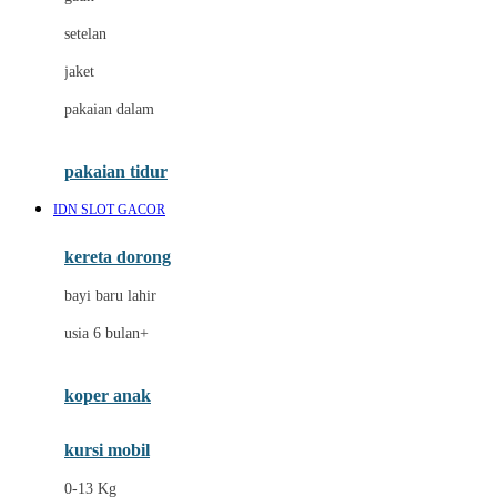
Dae Organics
setelan
Docare
jaket
Doona
pakaian dalam
Down To Earth
Drew
pakaian tidur
Dr. Brown's
IDN SLOT GACOR
E
kereta dorong
ELC
bayi baru lahir
Ergobaby
usia 6 bulan+
Expert Care
koper anak
Ezyroller
kursi mobil
F
0-13 Kg