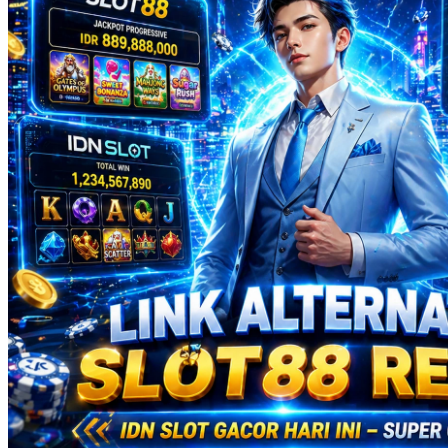
Twistshake
TY Toys
U
V
Veja
Vitaflow
Vtech
W
Waterland
Wellness
X