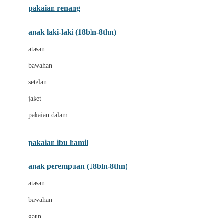
pakaian renang
Bumkins
anak laki-laki (18bln-8thn)
C
atasan
Cetaphil
bawahan
Chicco
setelan
Childlife
jaket
Clevamama
pakaian dalam
Cocolatte
Cottonseeds
pakaian ibu hamil
Cozy N Safe
anak perempuan (18bln-8thn)
Crane
atasan
Cybex
bawahan
D
gaun