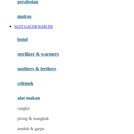
perabotan
Happy Tummy
Hauck
matras
Havaianas
SLOT GACOR HARI INI
Hegen
botol
Hot Wheels
sterilizer & warmers
Hybrid
soothers & teethers
I
Inlacta DHA
celemek
Interlac
alat makan
Ivenet
cangkir
J
piring & mangkuk
Jack N Jill
sendok & garpu