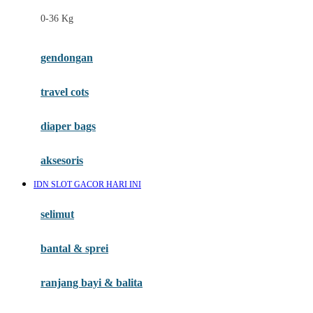
Felt So Sweet
0-36 Kg
Fisher Price
Flipper
gendongan
Friends Of Sally
travel cots
G
diaper bags
Gb
Geko
aksesoris
Graco
IDN SLOT GACOR HARI INI
Gund
selimut
H
bantal & sprei
Habbie
Haenim
ranjang bayi & balita
Happy Horse