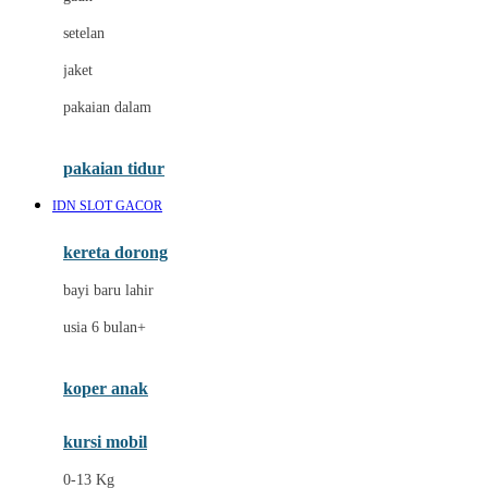
Dae Organics
setelan
Docare
jaket
Doona
pakaian dalam
Down To Earth
Drew
pakaian tidur
Dr. Brown's
IDN SLOT GACOR
E
kereta dorong
ELC
bayi baru lahir
Ergobaby
usia 6 bulan+
Expert Care
koper anak
Ezyroller
kursi mobil
F
0-13 Kg