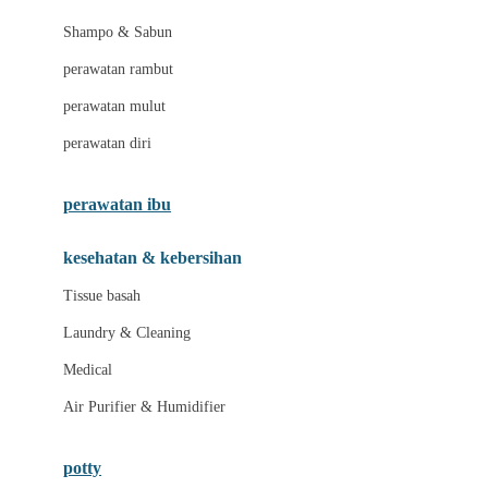
London Taxi
Shampo & Sabun
Love To Dream
perawatan rambut
perawatan mulut
M
perawatan diri
Magformers
Mama's Choice
perawatan ibu
Mamas&Papas
kesehatan & kebersihan
Mamaway
Tissue basah
Maxi Cosi
Laundry & Cleaning
Megabloks
Medical
Micro
Air Purifier & Humidifier
MiDeer
Mimi & Lula
potty
Mini Monkey