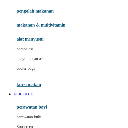
Joie
pengolah makanan
Joolz
Jujube
makanan & multivitamin
K
alat menyusui
Kiddycuts
pompa asi
Kumon
penyimpanan asi
L
cooler bags
Leapfrog
kursi makan
Leclerc
KIDULTOTO
Lee Vierra
Lillebaby
perawatan bayi
Little Bird Told Me
perawatan kulit
Little Miss Janis
Sunscreen