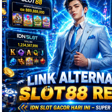
Twistshake
TY Toys
U
V
Veja
Vitaflow
Vtech
W
Waterland
Wellness
X