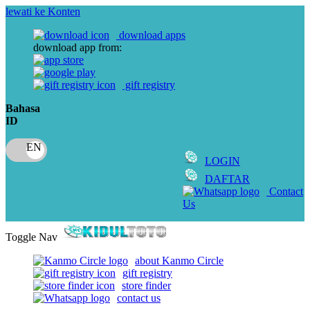
lewati ke Konten
download apps
download app from:
gift registry
Bahasa
ID
LOGIN
DAFTAR
Contact
Us
Toggle Nav
about Kanmo Circle
gift registry
store finder
contact us