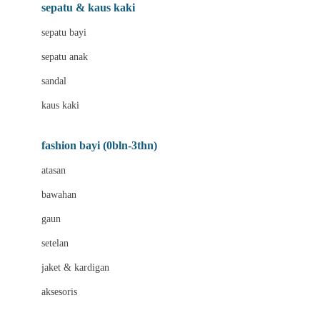
Beauty Barn
sepatu & kaus kaki
Bio Oil
sepatu bayi
Biolane
sepatu anak
Bite Fighters
sandal
Bizzi Growin
kaus kaki
Blackmores
fashion bayi (0bln-3thn)
Blooming Marvellous
atasan
Bonnels
bawahan
Bravado
gaun
Bruder
setelan
Brush Baby
jaket & kardigan
Buds Organics
aksesoris
Bugaboo
Buggygear