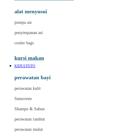
alat menyusui
pompa asi
penyimpanan asi
cooler bags
kursi makan
KIDULTOTO
perawatan bayi
perawatan kulit
Sunscreen
Shampo & Sabun
perawatan rambut
perawatan mulut