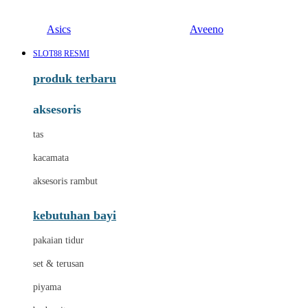
Asics
Aveeno
SLOT88 RESMI
produk terbaru
aksesoris
tas
kacamata
aksesoris rambut
kebutuhan bayi
pakaian tidur
set & terusan
piyama