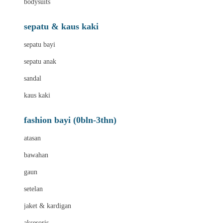
bodysuits
sepatu & kaus kaki
sepatu bayi
sepatu anak
sandal
kaus kaki
fashion bayi (0bln-3thn)
atasan
bawahan
gaun
setelan
jaket & kardigan
aksesoris