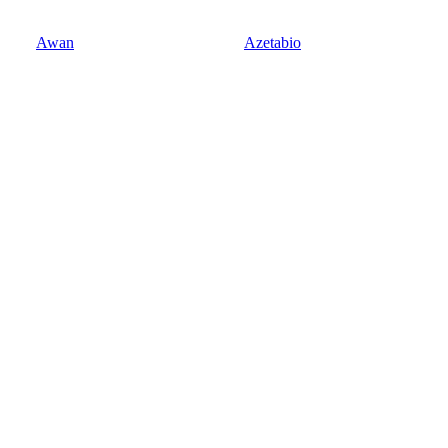
Awan
Azetabio