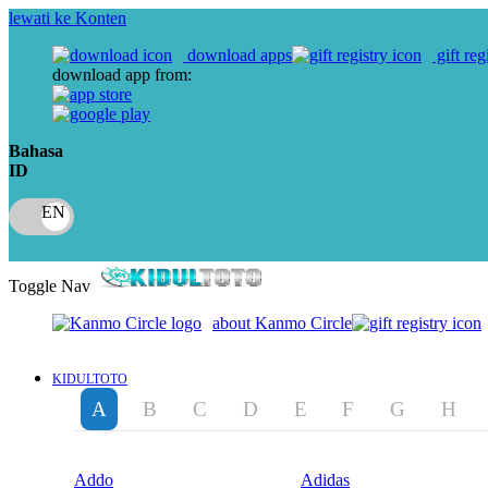
lewati ke Konten
download apps
gift reg
download app from:
Bahasa
ID
Toggle Nav
about Kanmo Circle
KIDULTOTO
A
B
C
D
E
F
G
H
Addo
Adidas