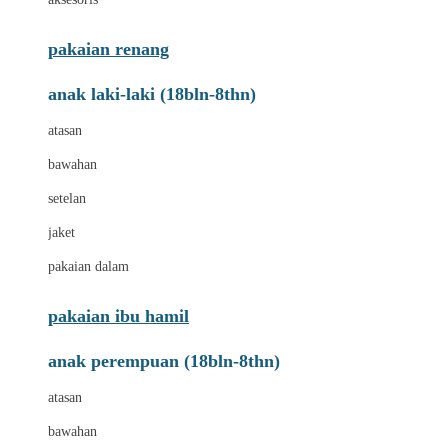
pakaian renang
anak laki-laki (18bln-8thn)
atasan
bawahan
setelan
jaket
pakaian dalam
pakaian ibu hamil
anak perempuan (18bln-8thn)
atasan
bawahan