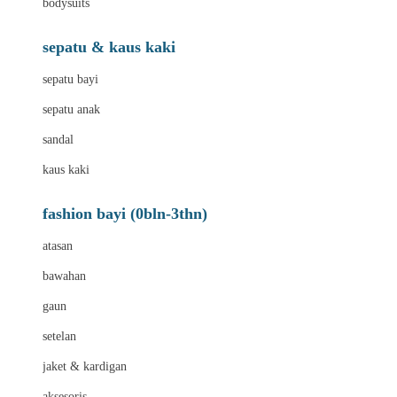
bodysuits
sepatu & kaus kaki
sepatu bayi
sepatu anak
sandal
kaus kaki
fashion bayi (0bln-3thn)
atasan
bawahan
gaun
setelan
jaket & kardigan
aksesoris