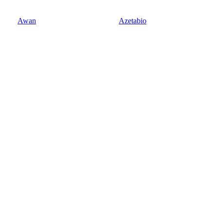
Awan
Azetabio