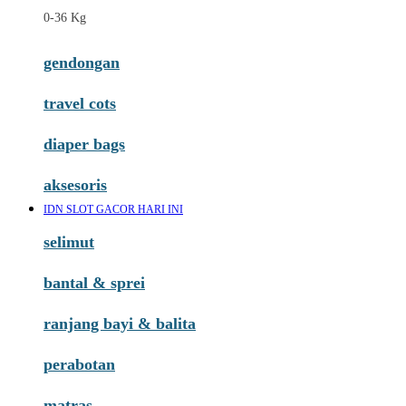
0-36 Kg
gendongan
travel cots
diaper bags
aksesoris
IDN SLOT GACOR HARI INI
selimut
bantal & sprei
ranjang bayi & balita
perabotan
matras