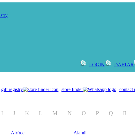
istry
LOGIN
DAFTAR
gift registry
store finder
contact 
I
J
K
L
M
N
O
P
Q
R
Airfree
Alamii