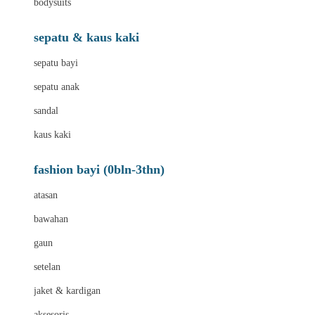
bodysuits
sepatu & kaus kaki
sepatu bayi
sepatu anak
sandal
kaus kaki
fashion bayi (0bln-3thn)
atasan
bawahan
gaun
setelan
jaket & kardigan
aksesoris