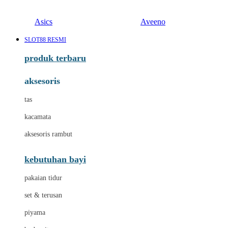
Asics
Aveeno
SLOT88 RESMI
produk terbaru
aksesoris
tas
kacamata
aksesoris rambut
kebutuhan bayi
pakaian tidur
set & terusan
piyama