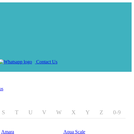
Contact Us
us
S
T
U
V
W
X
Y
Z
0-9
Amara
Aqua Scale