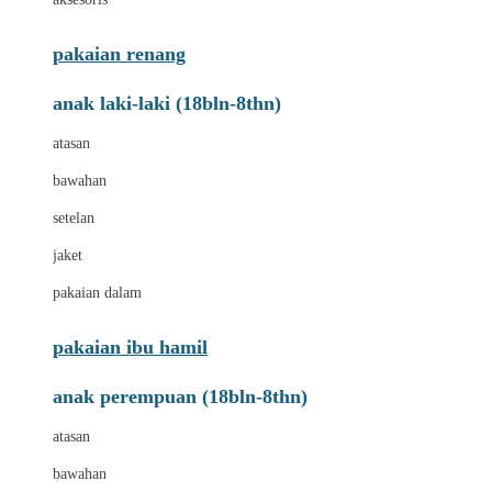
pakaian renang
anak laki-laki (18bln-8thn)
atasan
bawahan
setelan
jaket
pakaian dalam
pakaian ibu hamil
anak perempuan (18bln-8thn)
atasan
bawahan