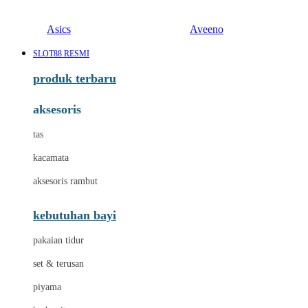
Asics
Aveeno
SLOT88 RESMI
produk terbaru
aksesoris
tas
kacamata
aksesoris rambut
kebutuhan bayi
pakaian tidur
set & terusan
piyama