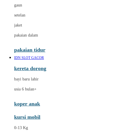
gaun
setelan
jaket
pakaian dalam
pakaian tidur
IDN SLOT GACOR
kereta dorong
bayi baru lahir
usia 6 bulan+
koper anak
kursi mobil
0-13 Kg