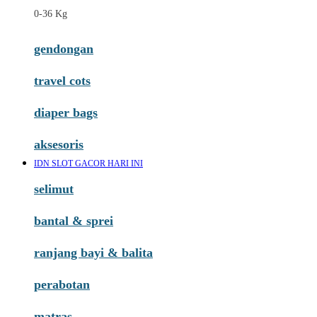
0-36 Kg
gendongan
travel cots
diaper bags
aksesoris
IDN SLOT GACOR HARI INI
selimut
bantal & sprei
ranjang bayi & balita
perabotan
matras