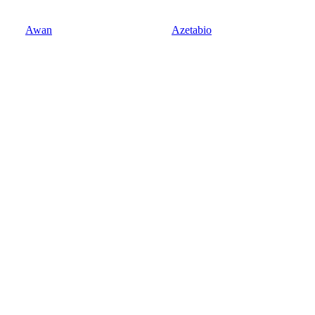
Awan
Azetabio