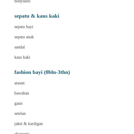
bodysuits
sepatu & kaus kaki
sepatu bayi
sepatu anak
sandal
kaus kaki
fashion bayi (0bln-3thn)
atasan
bawahan
gaun
setelan
jaket & kardigan
aksesoris