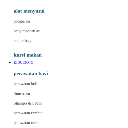
alat menyusui
pompa asi
penyimpanan asi
cooler bags
kursi makan
KIDULTOTO
perawatan bayi
perawatan kulit
Sunscreen
Shampo & Sabun
perawatan rambut
perawatan mulut