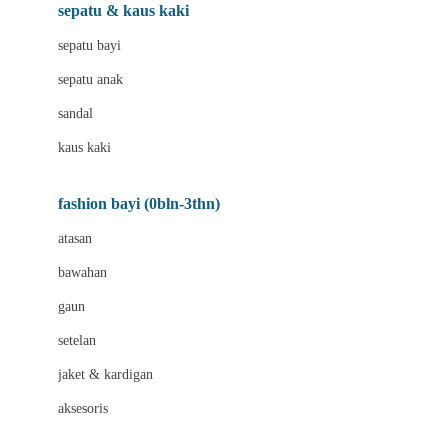
Beauty Barn
sepatu & kaus kaki
Bio Oil
sepatu bayi
Biolane
sepatu anak
Bite Fighters
sandal
Bizzi Growin
kaus kaki
Blackmores
fashion bayi (0bln-3thn)
Blooming Marvellous
atasan
Bonnels
bawahan
Bravado
gaun
Bruder
setelan
Brush Baby
jaket & kardigan
Buds Organics
aksesoris
Bugaboo
Buggygear