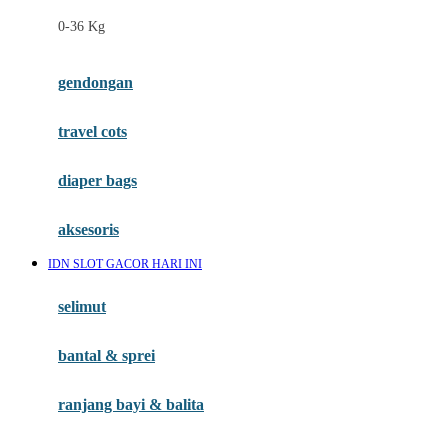
Felt So Sweet
0-36 Kg
Fisher Price
Flipper
gendongan
Friends Of Sally
travel cots
G
diaper bags
Gb
Geko
aksesoris
Graco
IDN SLOT GACOR HARI INI
Gund
selimut
H
bantal & sprei
Habbie
Haenim
ranjang bayi & balita
Happy Horse