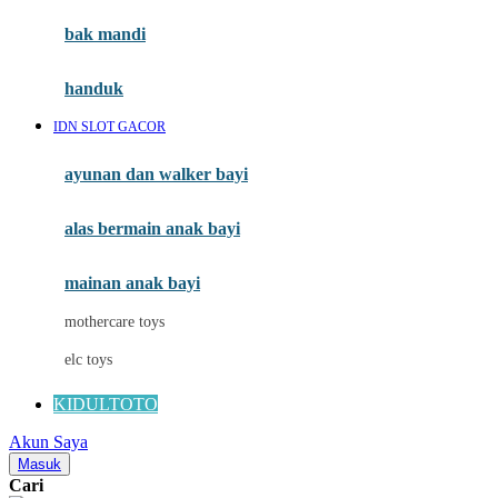
Moby
bak mandi
Momami
handuk
Mothercare
IDN SLOT GACOR
Mustela
ayunan dan walker bayi
My Buddy Tag
My K
alas bermain anak bayi
N
mainan anak bayi
Naif
mothercare toys
Nike
elc toys
Nordic Natural
KIDULTOTO
Nuby
Akun Saya
Nuna
Masuk
Cari