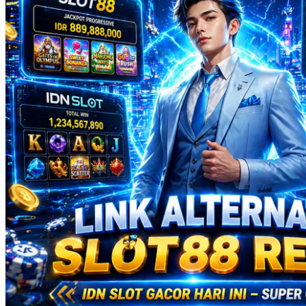
Twistshake
TY Toys
U
V
Veja
Vitaflow
Vtech
W
Waterland
Wellness
X