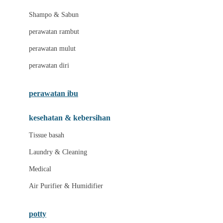
London Taxi
Shampo & Sabun
Love To Dream
perawatan rambut
perawatan mulut
M
perawatan diri
Magformers
Mama's Choice
perawatan ibu
Mamas&Papas
kesehatan & kebersihan
Mamaway
Tissue basah
Maxi Cosi
Laundry & Cleaning
Megabloks
Medical
Micro
Air Purifier & Humidifier
MiDeer
Mimi & Lula
potty
Mini Monkey