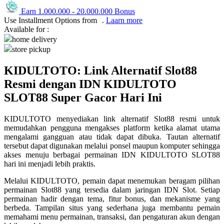
Earn
1.000.000
-
20.000.000
Bonus
Q
Use Installment Options from
.
Laarn more
Available for :
QV Baby
home delivery
store pickup
R
KIDULTOTO: Link Alternatif Slot88
Real Shades
Resmi dengan IDN KIDULTOTO
Red Castle
SLOT88 Super Gacor Hari Ini
Ribbon Madness
KIDULTOTO menyediakan link alternatif Slot88 resmi untuk
memudahkan pengguna mengakses platform ketika alamat utama
S
mengalami gangguan atau tidak dapat dibuka. Tautan alternatif
tersebut dapat digunakan melalui ponsel maupun komputer sehingga
Sebamed
akses menuju berbagai permainan IDN KIDULTOTO SLOT88
hari ini menjadi lebih praktis.
Silver Cross
Melalui KIDULTOTO, pemain dapat menemukan beragam pilihan
Simply Idea
permainan Slot88 yang tersedia dalam jaringan IDN Slot. Setiap
permainan hadir dengan tema, fitur bonus, dan mekanisme yang
Skip Hop
berbeda. Tampilan situs yang sederhana juga membantu pemain
Spectra
memahami menu permainan, transaksi, dan pengaturan akun dengan