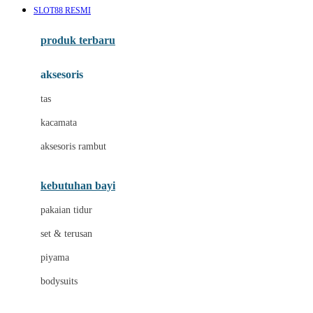
SLOT88 RESMI
Azetabio
produk terbaru
B
aksesoris
Baabaasheepz
tas
Babiators
kacamata
Baby Dove
aksesoris rambut
Baby Jogger
Baby Rovega
kebutuhan bayi
Babybee
pakaian tidur
Banana Boat
set & terusan
Banz
piyama
Barbie
bodysuits
Beaba