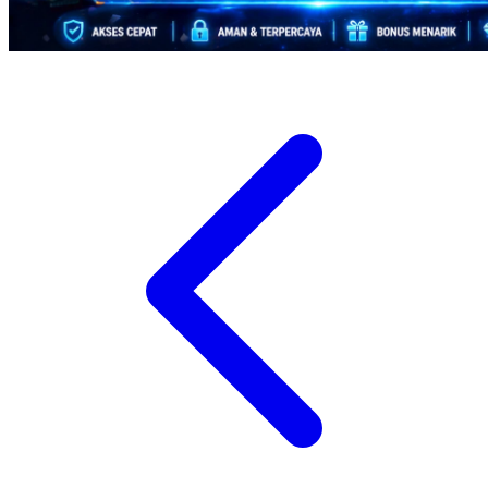
Xootz
Y
Yamatoya
Z
Zaxy
Zoggs
0-9
4Moms
59S