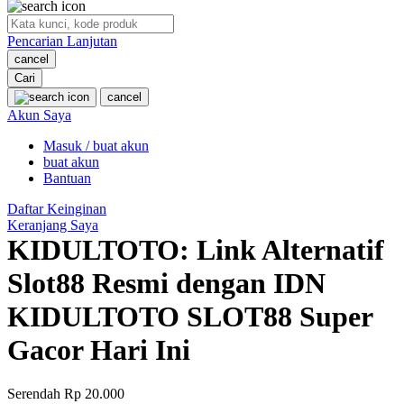
O
Pencarian Lanjutan
Oh Ma Grain
cancel
Okiedog
Cari
cancel
P
Akun Saya
Masuk / buat akun
Peachy
buat akun
Phil & Ted's
Bantuan
Philips Avent
Daftar Keinginan
Keranjang Saya
Pigeon
KIDULTOTO: Link Alternatif
Playgro
Slot88 Resmi dengan IDN
Poled Global
KIDULTOTO SLOT88 Super
Ponycycle
Gacor Hari Ini
Puma
Pureats
Serendah
Rp 20.000