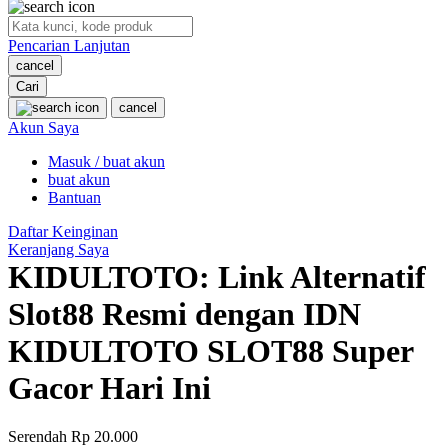
O
Pencarian Lanjutan
Oh Ma Grain
cancel
Okiedog
Cari
cancel
P
Akun Saya
Masuk / buat akun
Peachy
buat akun
Phil & Ted's
Bantuan
Philips Avent
Daftar Keinginan
Keranjang Saya
Pigeon
KIDULTOTO: Link Alternatif
Playgro
Slot88 Resmi dengan IDN
Poled Global
KIDULTOTO SLOT88 Super
Ponycycle
Gacor Hari Ini
Puma
Pureats
Serendah
Rp 20.000