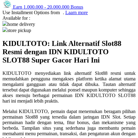
Earn
1.000.000
-
20.000.000
Bonus
Q
Use Installment Options from
.
Laarn more
Available for :
QV Baby
home delivery
store pickup
R
KIDULTOTO: Link Alternatif Slot88
Real Shades
Resmi dengan IDN KIDULTOTO
Red Castle
SLOT88 Super Gacor Hari Ini
Ribbon Madness
KIDULTOTO menyediakan link alternatif Slot88 resmi untuk
memudahkan pengguna mengakses platform ketika alamat utama
S
mengalami gangguan atau tidak dapat dibuka. Tautan alternatif
tersebut dapat digunakan melalui ponsel maupun komputer sehingga
Sebamed
akses menuju berbagai permainan IDN KIDULTOTO SLOT88
hari ini menjadi lebih praktis.
Silver Cross
Melalui KIDULTOTO, pemain dapat menemukan beragam pilihan
Simply Idea
permainan Slot88 yang tersedia dalam jaringan IDN Slot. Setiap
permainan hadir dengan tema, fitur bonus, dan mekanisme yang
Skip Hop
berbeda. Tampilan situs yang sederhana juga membantu pemain
Spectra
memahami menu permainan, transaksi, dan pengaturan akun dengan