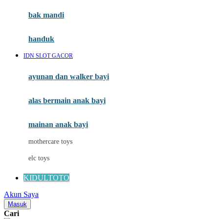
Moby
bak mandi
Momami
handuk
Mothercare
IDN SLOT GACOR
Mustela
ayunan dan walker bayi
My Buddy Tag
My K
alas bermain anak bayi
N
mainan anak bayi
Naif
mothercare toys
Nike
elc toys
Nordic Natural
KIDULTOTO
Nuby
Akun Saya
Nuna
Masuk
Cari