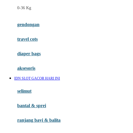
Felt So Sweet
0-36 Kg
Fisher Price
Flipper
gendongan
Friends Of Sally
travel cots
G
diaper bags
Gb
Geko
aksesoris
Graco
IDN SLOT GACOR HARI INI
Gund
selimut
H
bantal & sprei
Habbie
Haenim
ranjang bayi & balita
Happy Horse