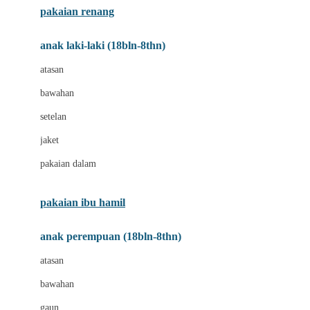
pakaian renang
Bumkins
anak laki-laki (18bln-8thn)
C
atasan
Cetaphil
bawahan
Chicco
setelan
Childlife
jaket
Clevamama
pakaian dalam
Cocolatte
Cottonseeds
pakaian ibu hamil
Cozy N Safe
anak perempuan (18bln-8thn)
Crane
atasan
Cybex
bawahan
D
gaun