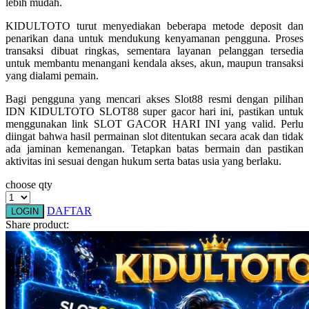
lebih mudah.
Squishmallows
KIDULTOTO turut menyediakan beberapa metode deposit dan
Starbooks
penarikan dana untuk mendukung kenyamanan pengguna. Proses
transaksi dibuat ringkas, sementara layanan pelanggan tersedia
Stick-O
untuk membantu menangani kendala akses, akun, maupun transaksi
yang dialami pemain.
Stokke
Bagi pengguna yang mencari akses Slot88 resmi dengan pilihan
Sudocrem
IDN KIDULTOTO SLOT88 super gacor hari ini, pastikan untuk
menggunakan link SLOT GACOR HARI INI yang valid. Perlu
Sumimo
diingat bahwa hasil permainan slot ditentukan secara acak dan tidak
ada jaminan kemenangan. Tetapkan batas bermain dan pastikan
Sunnylife
aktivitas ini sesuai dengan hukum serta batas usia yang berlaku.
Sun-Staches
choose qty
Swimava
DAFTAR
LOGIN
Share product:
T
Tommee Tippee
Trunki
Tutti Bambini