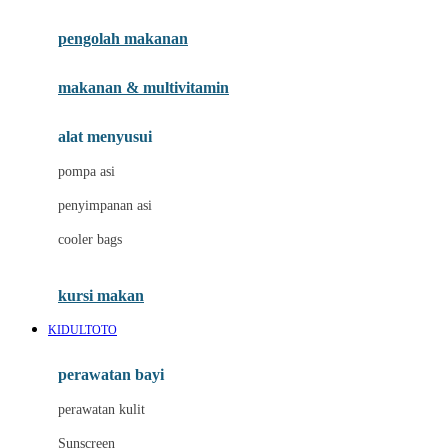
Joie
pengolah makanan
Joolz
Jujube
makanan & multivitamin
K
alat menyusui
Kiddycuts
pompa asi
Kumon
penyimpanan asi
L
cooler bags
Leapfrog
kursi makan
Leclerc
KIDULTOTO
Lee Vierra
Lillebaby
perawatan bayi
Little Bird Told Me
perawatan kulit
Little Miss Janis
Sunscreen