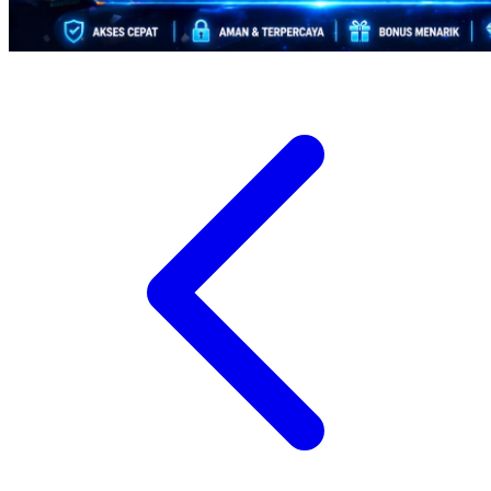
Xootz
Y
Yamatoya
Z
Zaxy
Zoggs
0-9
4Moms
59S