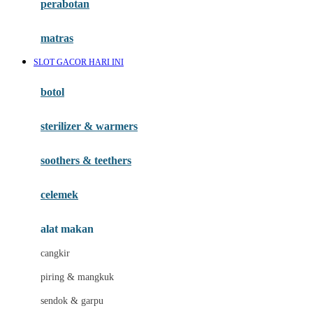
perabotan
Happy Tummy
Hauck
matras
Havaianas
SLOT GACOR HARI INI
Hegen
botol
Hot Wheels
sterilizer & warmers
Hybrid
soothers & teethers
I
Inlacta DHA
celemek
Interlac
alat makan
Ivenet
cangkir
J
piring & mangkuk
Jack N Jill
sendok & garpu