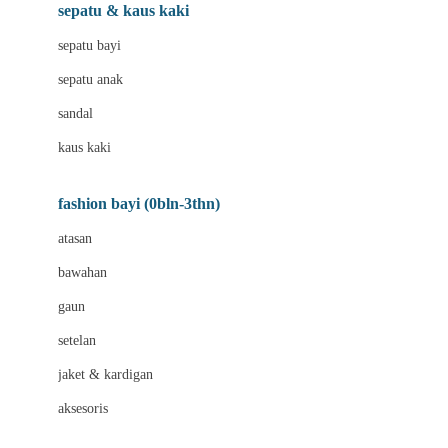
Beauty Barn
sepatu & kaus kaki
Bio Oil
sepatu bayi
Biolane
sepatu anak
Bite Fighters
sandal
Bizzi Growin
kaus kaki
Blackmores
fashion bayi (0bln-3thn)
Blooming Marvellous
atasan
Bonnels
bawahan
Bravado
gaun
Bruder
setelan
Brush Baby
jaket & kardigan
Buds Organics
aksesoris
Bugaboo
Buggygear