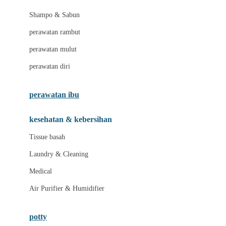
London Taxi
Shampo & Sabun
Love To Dream
perawatan rambut
perawatan mulut
M
perawatan diri
Magformers
Mama's Choice
perawatan ibu
Mamas&Papas
kesehatan & kebersihan
Mamaway
Tissue basah
Maxi Cosi
Laundry & Cleaning
Megabloks
Medical
Micro
Air Purifier & Humidifier
MiDeer
Mimi & Lula
potty
Mini Monkey