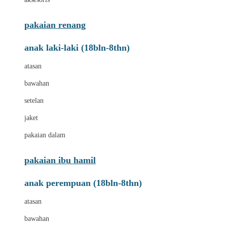
pakaian renang
anak laki-laki (18bln-8thn)
atasan
bawahan
setelan
jaket
pakaian dalam
pakaian ibu hamil
anak perempuan (18bln-8thn)
atasan
bawahan