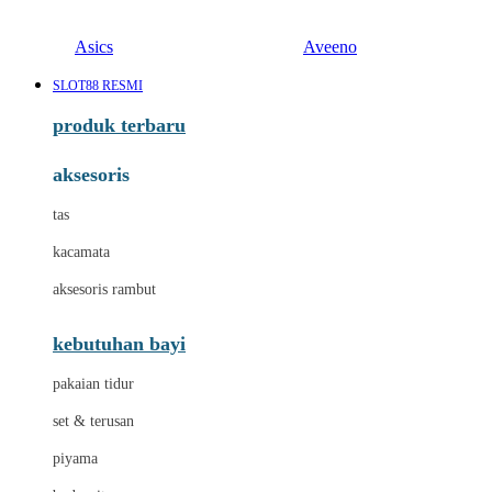
Asics
Aveeno
SLOT88 RESMI
produk terbaru
aksesoris
tas
kacamata
aksesoris rambut
kebutuhan bayi
pakaian tidur
set & terusan
piyama