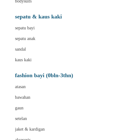
bodysuits
sepatu & kaus kaki
sepatu bayi
sepatu anak
sandal
kaus kaki
fashion bayi (0bln-3thn)
atasan
bawahan
gaun
setelan
jaket & kardigan
aksesoris