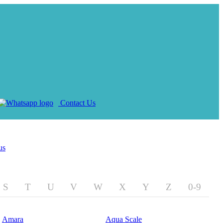
Contact Us
us
S
T
U
V
W
X
Y
Z
0-9
Amara
Aqua Scale