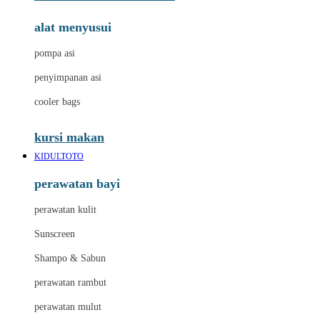
alat menyusui
pompa asi
penyimpanan asi
cooler bags
kursi makan
KIDULTOTO
perawatan bayi
perawatan kulit
Sunscreen
Shampo & Sabun
perawatan rambut
perawatan mulut