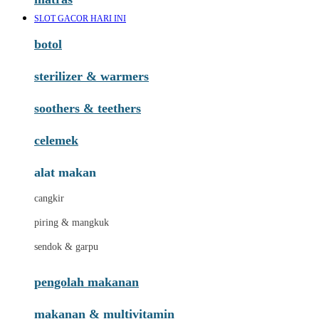
SLOT GACOR HARI INI
botol
sterilizer & warmers
soothers & teethers
celemek
alat makan
cangkir
piring & mangkuk
sendok & garpu
pengolah makanan
makanan & multivitamin