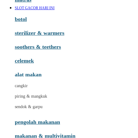
SLOT GACOR HARI INI
botol
sterilizer & warmers
soothers & teethers
celemek
alat makan
cangkir
piring & mangkuk
sendok & garpu
pengolah makanan
makanan & multivitamin