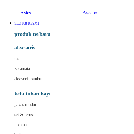
Asics
Aveeno
SLOT88 RESMI
produk terbaru
aksesoris
tas
kacamata
aksesoris rambut
kebutuhan bayi
pakaian tidur
set & terusan
piyama