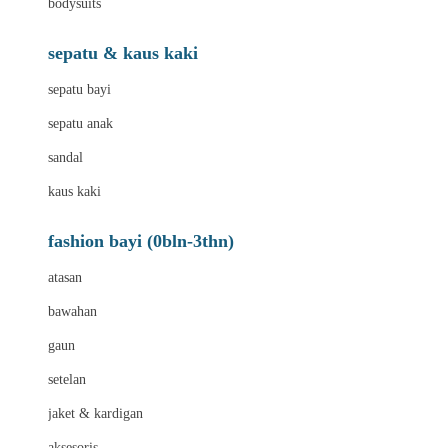
bodysuits
sepatu & kaus kaki
sepatu bayi
sepatu anak
sandal
kaus kaki
fashion bayi (0bln-3thn)
atasan
bawahan
gaun
setelan
jaket & kardigan
aksesoris