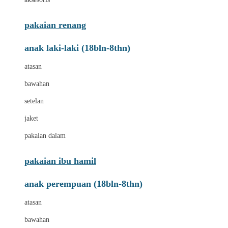
pakaian renang
anak laki-laki (18bln-8thn)
atasan
bawahan
setelan
jaket
pakaian dalam
pakaian ibu hamil
anak perempuan (18bln-8thn)
atasan
bawahan