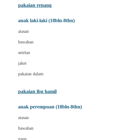
pakaian renang
Bumkins
anak laki-laki (18bln-8thn)
C
atasan
Cetaphil
bawahan
Chicco
setelan
Childlife
jaket
Clevamama
pakaian dalam
Cocolatte
Cottonseeds
pakaian ibu hamil
Cozy N Safe
anak perempuan (18bln-8thn)
Crane
atasan
Cybex
bawahan
D
gaun