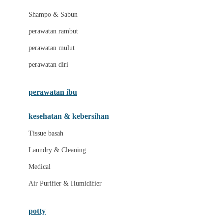
London Taxi
Shampo & Sabun
Love To Dream
perawatan rambut
perawatan mulut
M
perawatan diri
Magformers
Mama's Choice
perawatan ibu
Mamas&Papas
kesehatan & kebersihan
Mamaway
Tissue basah
Maxi Cosi
Laundry & Cleaning
Megabloks
Medical
Micro
Air Purifier & Humidifier
MiDeer
Mimi & Lula
potty
Mini Monkey