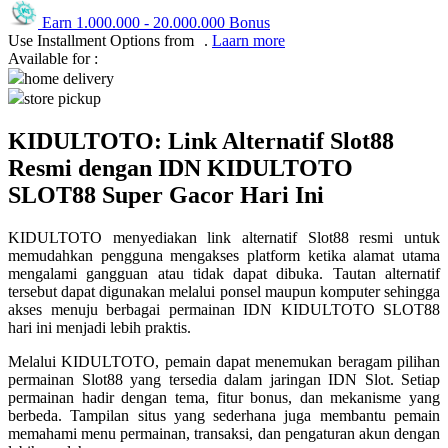
Earn
1.000.000
-
20.000.000
Bonus
Q
Use Installment Options from
.
Laarn more
Available for :
QV Baby
home delivery
store pickup
R
KIDULTOTO: Link Alternatif Slot88
Real Shades
Resmi dengan IDN KIDULTOTO
Red Castle
SLOT88 Super Gacor Hari Ini
Ribbon Madness
KIDULTOTO menyediakan link alternatif Slot88 resmi untuk
memudahkan pengguna mengakses platform ketika alamat utama
S
mengalami gangguan atau tidak dapat dibuka. Tautan alternatif
tersebut dapat digunakan melalui ponsel maupun komputer sehingga
Sebamed
akses menuju berbagai permainan IDN KIDULTOTO SLOT88
hari ini menjadi lebih praktis.
Silver Cross
Melalui KIDULTOTO, pemain dapat menemukan beragam pilihan
Simply Idea
permainan Slot88 yang tersedia dalam jaringan IDN Slot. Setiap
permainan hadir dengan tema, fitur bonus, dan mekanisme yang
Skip Hop
berbeda. Tampilan situs yang sederhana juga membantu pemain
Spectra
memahami menu permainan, transaksi, dan pengaturan akun dengan