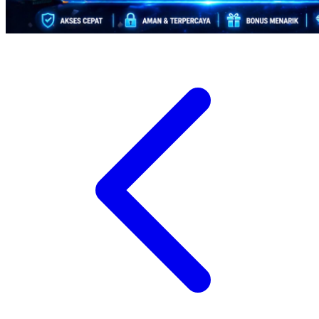
Xootz
Y
Yamatoya
Z
Zaxy
Zoggs
0-9
4Moms
59S