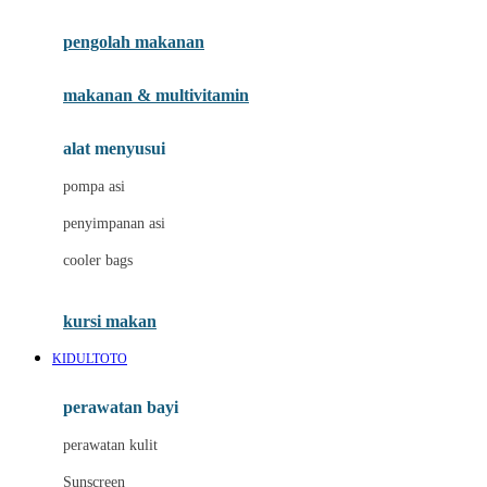
Joie
pengolah makanan
Joolz
Jujube
makanan & multivitamin
K
alat menyusui
Kiddycuts
pompa asi
Kumon
penyimpanan asi
L
cooler bags
Leapfrog
kursi makan
Leclerc
KIDULTOTO
Lee Vierra
Lillebaby
perawatan bayi
Little Bird Told Me
perawatan kulit
Little Miss Janis
Sunscreen