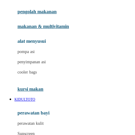
Joie
pengolah makanan
Joolz
Jujube
makanan & multivitamin
K
alat menyusui
Kiddycuts
pompa asi
Kumon
penyimpanan asi
L
cooler bags
Leapfrog
kursi makan
Leclerc
KIDULTOTO
Lee Vierra
Lillebaby
perawatan bayi
Little Bird Told Me
perawatan kulit
Little Miss Janis
Sunscreen