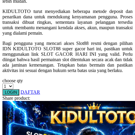
lebih mudah.
Squishmallows
KIDULTOTO turut menyediakan beberapa metode deposit dan
Starbooks
penarikan dana untuk mendukung kenyamanan pengguna. Proses
transaksi dibuat ringkas, sementara layanan pelanggan tersedia
Stick-O
untuk membantu menangani kendala akses, akun, maupun transaksi
yang dialami pemain.
Stokke
Bagi pengguna yang mencari akses Slot88 resmi dengan pilihan
Sudocrem
IDN KIDULTOTO SLOT88 super gacor hari ini, pastikan untuk
menggunakan link SLOT GACOR HARI INI yang valid. Perlu
Sumimo
diingat bahwa hasil permainan slot ditentukan secara acak dan tidak
ada jaminan kemenangan. Tetapkan batas bermain dan pastikan
Sunnylife
aktivitas ini sesuai dengan hukum serta batas usia yang berlaku.
Sun-Staches
choose qty
Swimava
DAFTAR
LOGIN
Share product:
T
Tommee Tippee
Trunki
Tutti Bambini