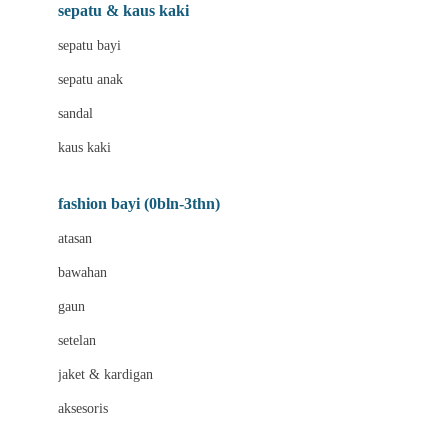
Beauty Barn
sepatu & kaus kaki
Bio Oil
sepatu bayi
Biolane
sepatu anak
Bite Fighters
sandal
Bizzi Growin
kaus kaki
Blackmores
fashion bayi (0bln-3thn)
Blooming Marvellous
atasan
Bonnels
bawahan
Bravado
gaun
Bruder
setelan
Brush Baby
jaket & kardigan
Buds Organics
aksesoris
Bugaboo
Buggygear