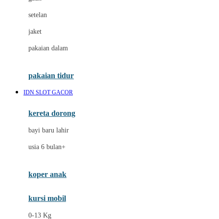
Dae Organics
setelan
Docare
jaket
Doona
pakaian dalam
Down To Earth
Drew
pakaian tidur
Dr. Brown's
IDN SLOT GACOR
E
kereta dorong
ELC
bayi baru lahir
Ergobaby
usia 6 bulan+
Expert Care
koper anak
Ezyroller
kursi mobil
F
0-13 Kg