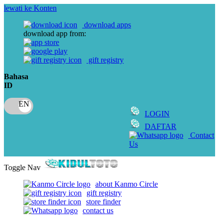
lewati ke Konten
download apps
download app from:
gift registry
Bahasa
ID
LOGIN
DAFTAR
Contact
Us
Toggle Nav
about Kanmo Circle
gift registry
store finder
contact us