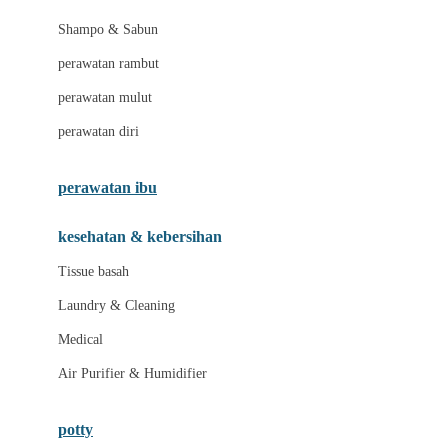
London Taxi
Shampo & Sabun
Love To Dream
perawatan rambut
perawatan mulut
M
perawatan diri
Magformers
Mama's Choice
perawatan ibu
Mamas&Papas
kesehatan & kebersihan
Mamaway
Tissue basah
Maxi Cosi
Laundry & Cleaning
Megabloks
Medical
Micro
Air Purifier & Humidifier
MiDeer
Mimi & Lula
potty
Mini Monkey