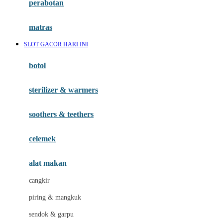
perabotan
Happy Tummy
Hauck
matras
Havaianas
SLOT GACOR HARI INI
Hegen
botol
Hot Wheels
sterilizer & warmers
Hybrid
soothers & teethers
I
Inlacta DHA
celemek
Interlac
alat makan
Ivenet
cangkir
J
piring & mangkuk
Jack N Jill
sendok & garpu