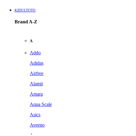
KIDULTOTO
Brand A-Z
A
Addo
Adidas
Airfree
Alamii
Amara
Aqua Scale
Asics
Aveeno
Awan