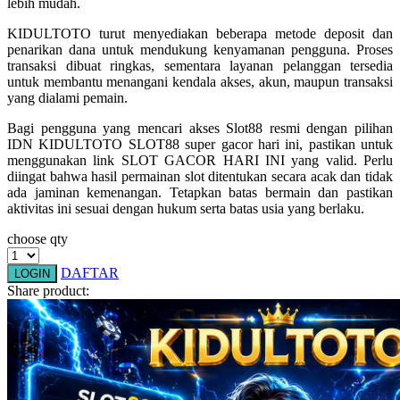
lebih mudah.
Squishmallows
KIDULTOTO turut menyediakan beberapa metode deposit dan
Starbooks
penarikan dana untuk mendukung kenyamanan pengguna. Proses
transaksi dibuat ringkas, sementara layanan pelanggan tersedia
Stick-O
untuk membantu menangani kendala akses, akun, maupun transaksi
yang dialami pemain.
Stokke
Bagi pengguna yang mencari akses Slot88 resmi dengan pilihan
Sudocrem
IDN KIDULTOTO SLOT88 super gacor hari ini, pastikan untuk
menggunakan link SLOT GACOR HARI INI yang valid. Perlu
Sumimo
diingat bahwa hasil permainan slot ditentukan secara acak dan tidak
ada jaminan kemenangan. Tetapkan batas bermain dan pastikan
Sunnylife
aktivitas ini sesuai dengan hukum serta batas usia yang berlaku.
Sun-Staches
choose qty
Swimava
DAFTAR
LOGIN
Share product:
T
Tommee Tippee
Trunki
Tutti Bambini