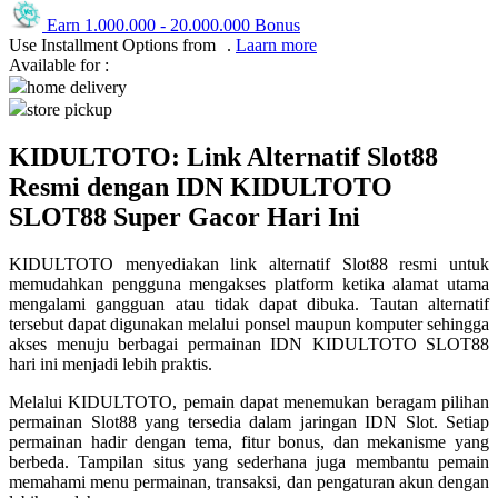
Earn
1.000.000
-
20.000.000
Bonus
Q
Use Installment Options from
.
Laarn more
Available for :
QV Baby
home delivery
store pickup
R
KIDULTOTO: Link Alternatif Slot88
Real Shades
Resmi dengan IDN KIDULTOTO
Red Castle
SLOT88 Super Gacor Hari Ini
Ribbon Madness
KIDULTOTO menyediakan link alternatif Slot88 resmi untuk
memudahkan pengguna mengakses platform ketika alamat utama
S
mengalami gangguan atau tidak dapat dibuka. Tautan alternatif
tersebut dapat digunakan melalui ponsel maupun komputer sehingga
Sebamed
akses menuju berbagai permainan IDN KIDULTOTO SLOT88
hari ini menjadi lebih praktis.
Silver Cross
Melalui KIDULTOTO, pemain dapat menemukan beragam pilihan
Simply Idea
permainan Slot88 yang tersedia dalam jaringan IDN Slot. Setiap
permainan hadir dengan tema, fitur bonus, dan mekanisme yang
Skip Hop
berbeda. Tampilan situs yang sederhana juga membantu pemain
Spectra
memahami menu permainan, transaksi, dan pengaturan akun dengan