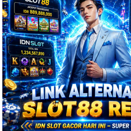
Twistshake
TY Toys
U
V
Veja
Vitaflow
Vtech
W
Waterland
Wellness
X