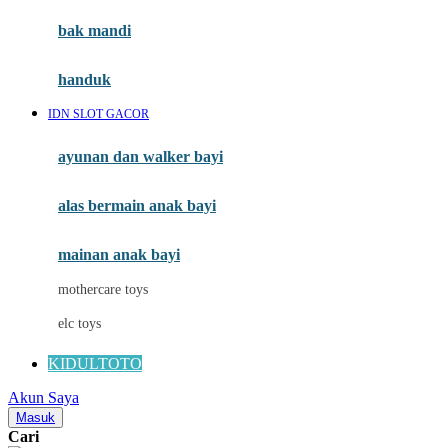
Moby
bak mandi
Momami
handuk
Mothercare
IDN SLOT GACOR
Mustela
ayunan dan walker bayi
My Buddy Tag
My K
alas bermain anak bayi
N
mainan anak bayi
Naif
mothercare toys
Nike
elc toys
Nordic Natural
KIDULTOTO
Nuby
Akun Saya
Nuna
Masuk
Cari