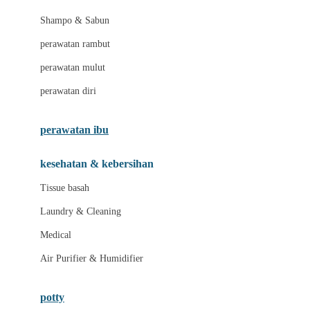
London Taxi
Shampo & Sabun
Love To Dream
perawatan rambut
perawatan mulut
M
perawatan diri
Magformers
Mama's Choice
perawatan ibu
Mamas&Papas
kesehatan & kebersihan
Mamaway
Tissue basah
Maxi Cosi
Laundry & Cleaning
Megabloks
Medical
Micro
Air Purifier & Humidifier
MiDeer
Mimi & Lula
potty
Mini Monkey