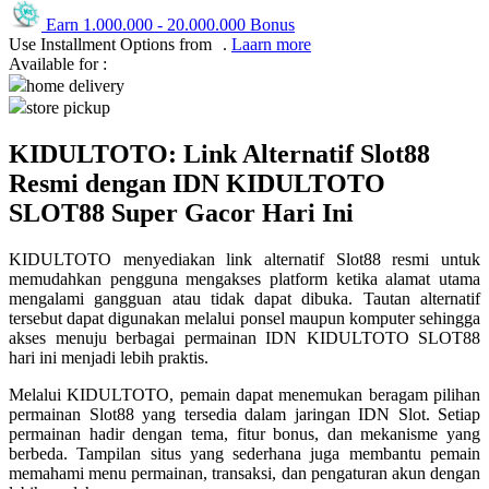
Earn
1.000.000
-
20.000.000
Bonus
Q
Use Installment Options from
.
Laarn more
Available for :
QV Baby
home delivery
store pickup
R
KIDULTOTO: Link Alternatif Slot88
Real Shades
Resmi dengan IDN KIDULTOTO
Red Castle
SLOT88 Super Gacor Hari Ini
Ribbon Madness
KIDULTOTO menyediakan link alternatif Slot88 resmi untuk
memudahkan pengguna mengakses platform ketika alamat utama
S
mengalami gangguan atau tidak dapat dibuka. Tautan alternatif
tersebut dapat digunakan melalui ponsel maupun komputer sehingga
Sebamed
akses menuju berbagai permainan IDN KIDULTOTO SLOT88
hari ini menjadi lebih praktis.
Silver Cross
Melalui KIDULTOTO, pemain dapat menemukan beragam pilihan
Simply Idea
permainan Slot88 yang tersedia dalam jaringan IDN Slot. Setiap
permainan hadir dengan tema, fitur bonus, dan mekanisme yang
Skip Hop
berbeda. Tampilan situs yang sederhana juga membantu pemain
Spectra
memahami menu permainan, transaksi, dan pengaturan akun dengan