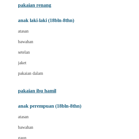
pakaian renang
Bumkins
anak laki-laki (18bln-8thn)
C
atasan
Cetaphil
bawahan
Chicco
setelan
Childlife
jaket
Clevamama
pakaian dalam
Cocolatte
Cottonseeds
pakaian ibu hamil
Cozy N Safe
anak perempuan (18bln-8thn)
Crane
atasan
Cybex
bawahan
D
gaun