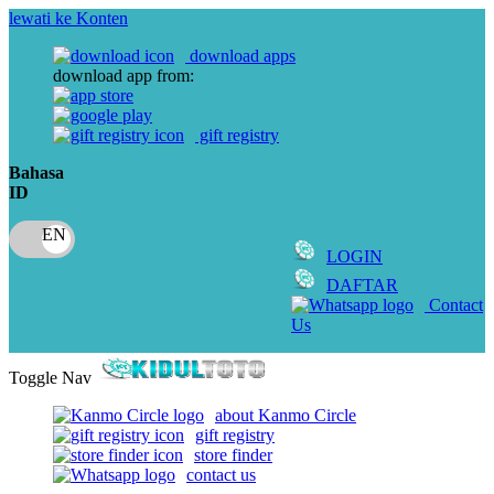
lewati ke Konten
download apps
download app from:
gift registry
Bahasa
ID
LOGIN
DAFTAR
Contact
Us
Toggle Nav
about Kanmo Circle
gift registry
store finder
contact us