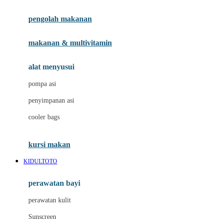
Joie
pengolah makanan
Joolz
Jujube
makanan & multivitamin
K
alat menyusui
Kiddycuts
pompa asi
Kumon
penyimpanan asi
L
cooler bags
Leapfrog
kursi makan
Leclerc
KIDULTOTO
Lee Vierra
Lillebaby
perawatan bayi
Little Bird Told Me
perawatan kulit
Little Miss Janis
Sunscreen