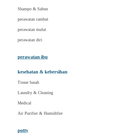
London Taxi
Shampo & Sabun
Love To Dream
perawatan rambut
perawatan mulut
M
perawatan diri
Magformers
Mama's Choice
perawatan ibu
Mamas&Papas
kesehatan & kebersihan
Mamaway
Tissue basah
Maxi Cosi
Laundry & Cleaning
Megabloks
Medical
Micro
Air Purifier & Humidifier
MiDeer
Mimi & Lula
potty
Mini Monkey