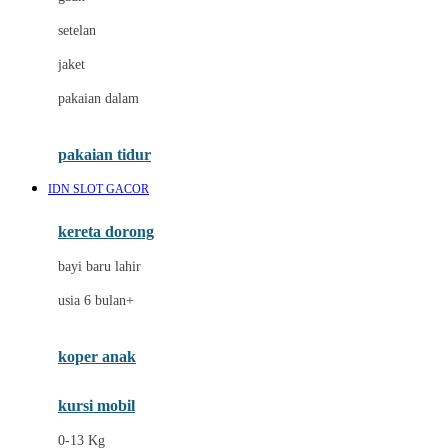
Dae Organics
setelan
Docare
jaket
Doona
pakaian dalam
Down To Earth
Drew
pakaian tidur
Dr. Brown's
IDN SLOT GACOR
E
kereta dorong
ELC
bayi baru lahir
Ergobaby
usia 6 bulan+
Expert Care
koper anak
Ezyroller
kursi mobil
F
0-13 Kg