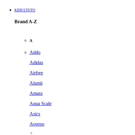
KIDULTOTO
Brand A-Z
A
Addo
Adidas
Airfree
Alamii
Amara
Aqua Scale
Asics
Aveeno
Awan