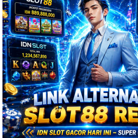
Twistshake
TY Toys
U
V
Veja
Vitaflow
Vtech
W
Waterland
Wellness
X