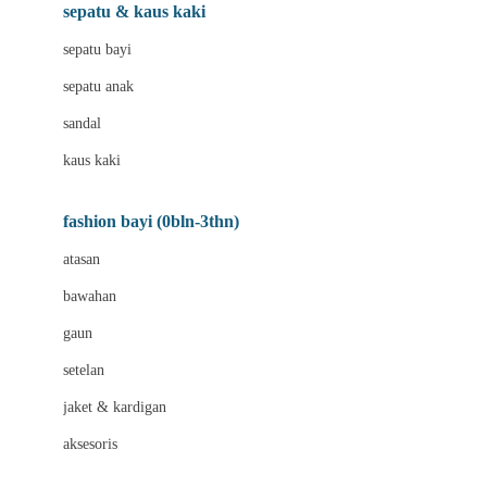
Beauty Barn
sepatu & kaus kaki
Bio Oil
sepatu bayi
Biolane
sepatu anak
Bite Fighters
sandal
Bizzi Growin
kaus kaki
Blackmores
fashion bayi (0bln-3thn)
Blooming Marvellous
atasan
Bonnels
bawahan
Bravado
gaun
Bruder
setelan
Brush Baby
jaket & kardigan
Buds Organics
aksesoris
Bugaboo
Buggygear