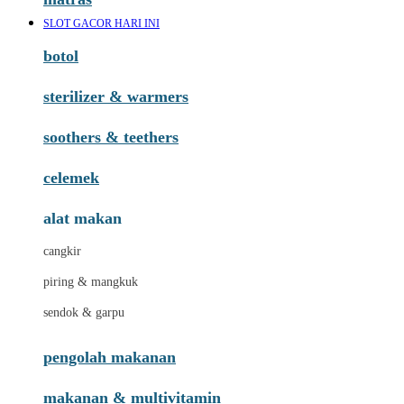
SLOT GACOR HARI INI
botol
sterilizer & warmers
soothers & teethers
celemek
alat makan
cangkir
piring & mangkuk
sendok & garpu
pengolah makanan
makanan & multivitamin