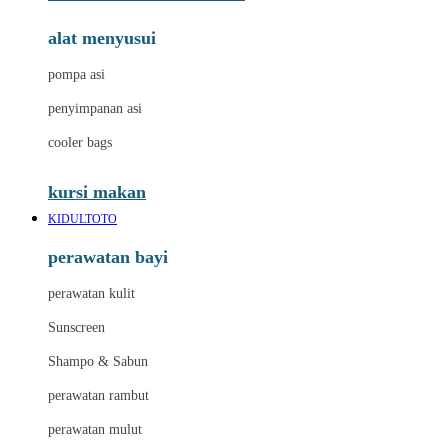
alat menyusui
pompa asi
penyimpanan asi
cooler bags
kursi makan
KIDULTOTO
perawatan bayi
perawatan kulit
Sunscreen
Shampo & Sabun
perawatan rambut
perawatan mulut