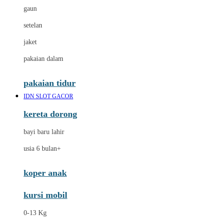
gaun
setelan
jaket
pakaian dalam
pakaian tidur
IDN SLOT GACOR
kereta dorong
bayi baru lahir
usia 6 bulan+
koper anak
kursi mobil
0-13 Kg