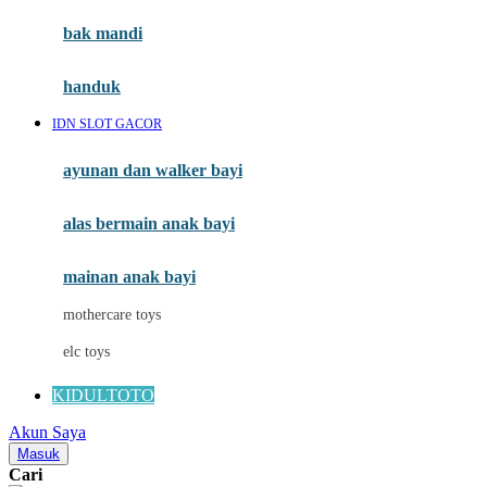
Moby
bak mandi
Momami
handuk
Mothercare
IDN SLOT GACOR
Mustela
ayunan dan walker bayi
My Buddy Tag
My K
alas bermain anak bayi
N
mainan anak bayi
Naif
mothercare toys
Nike
elc toys
Nordic Natural
KIDULTOTO
Nuby
Akun Saya
Nuna
Masuk
Cari