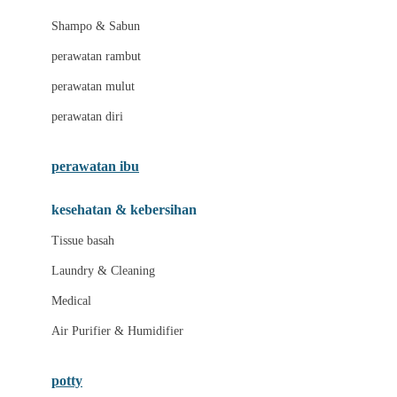
London Taxi
Shampo & Sabun
Love To Dream
perawatan rambut
perawatan mulut
M
perawatan diri
Magformers
Mama's Choice
perawatan ibu
Mamas&Papas
kesehatan & kebersihan
Mamaway
Tissue basah
Maxi Cosi
Laundry & Cleaning
Megabloks
Medical
Micro
Air Purifier & Humidifier
MiDeer
Mimi & Lula
potty
Mini Monkey