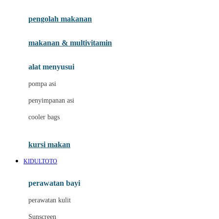
Joie
pengolah makanan
Joolz
Jujube
makanan & multivitamin
K
alat menyusui
Kiddycuts
pompa asi
Kumon
penyimpanan asi
L
cooler bags
Leapfrog
kursi makan
Leclerc
KIDULTOTO
Lee Vierra
Lillebaby
perawatan bayi
Little Bird Told Me
perawatan kulit
Little Miss Janis
Sunscreen