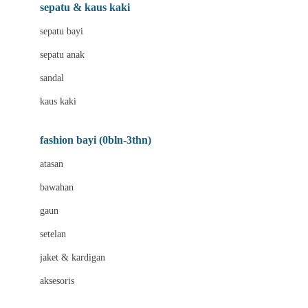
Beauty Barn
sepatu & kaus kaki
Bio Oil
sepatu bayi
Biolane
sepatu anak
Bite Fighters
sandal
Bizzi Growin
kaus kaki
Blackmores
fashion bayi (0bln-3thn)
Blooming Marvellous
atasan
Bonnels
bawahan
Bravado
gaun
Bruder
setelan
Brush Baby
jaket & kardigan
Buds Organics
aksesoris
Bugaboo
Buggygear