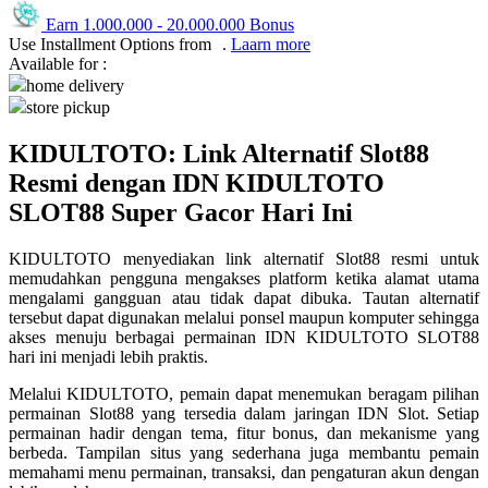
Earn
1.000.000
-
20.000.000
Bonus
Q
Use Installment Options from
.
Laarn more
Available for :
QV Baby
home delivery
store pickup
R
KIDULTOTO: Link Alternatif Slot88
Real Shades
Resmi dengan IDN KIDULTOTO
Red Castle
SLOT88 Super Gacor Hari Ini
Ribbon Madness
KIDULTOTO menyediakan link alternatif Slot88 resmi untuk
memudahkan pengguna mengakses platform ketika alamat utama
S
mengalami gangguan atau tidak dapat dibuka. Tautan alternatif
tersebut dapat digunakan melalui ponsel maupun komputer sehingga
Sebamed
akses menuju berbagai permainan IDN KIDULTOTO SLOT88
hari ini menjadi lebih praktis.
Silver Cross
Melalui KIDULTOTO, pemain dapat menemukan beragam pilihan
Simply Idea
permainan Slot88 yang tersedia dalam jaringan IDN Slot. Setiap
permainan hadir dengan tema, fitur bonus, dan mekanisme yang
Skip Hop
berbeda. Tampilan situs yang sederhana juga membantu pemain
Spectra
memahami menu permainan, transaksi, dan pengaturan akun dengan