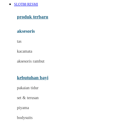
SLOT88 RESMI
Azetabio
produk terbaru
B
aksesoris
Baabaasheepz
tas
Babiators
kacamata
Baby Dove
aksesoris rambut
Baby Jogger
Baby Rovega
kebutuhan bayi
Babybee
pakaian tidur
Banana Boat
set & terusan
Banz
piyama
Barbie
bodysuits
Beaba