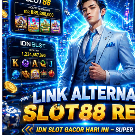
Twistshake
TY Toys
U
V
Veja
Vitaflow
Vtech
W
Waterland
Wellness
X