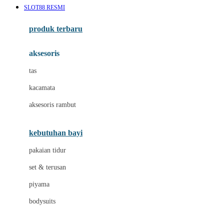
SLOT88 RESMI
Azetabio
produk terbaru
B
aksesoris
Baabaasheepz
tas
Babiators
kacamata
Baby Dove
aksesoris rambut
Baby Jogger
Baby Rovega
kebutuhan bayi
Babybee
pakaian tidur
Banana Boat
set & terusan
Banz
piyama
Barbie
bodysuits
Beaba