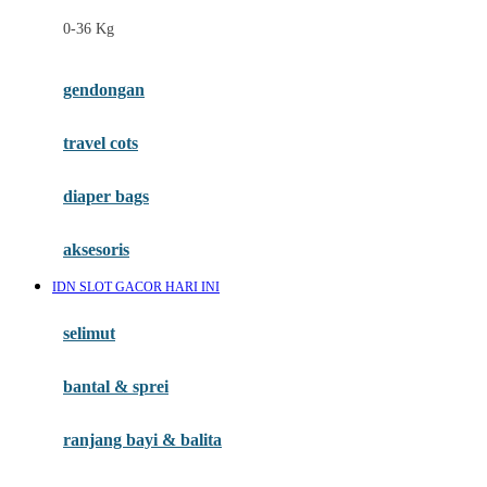
Felt So Sweet
0-36 Kg
Fisher Price
Flipper
gendongan
Friends Of Sally
travel cots
G
diaper bags
Gb
Geko
aksesoris
Graco
IDN SLOT GACOR HARI INI
Gund
selimut
H
bantal & sprei
Habbie
Haenim
ranjang bayi & balita
Happy Horse