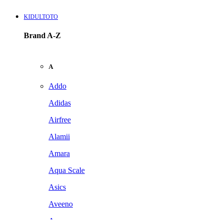
KIDULTOTO
Brand A-Z
A
Addo
Adidas
Airfree
Alamii
Amara
Aqua Scale
Asics
Aveeno
Awan