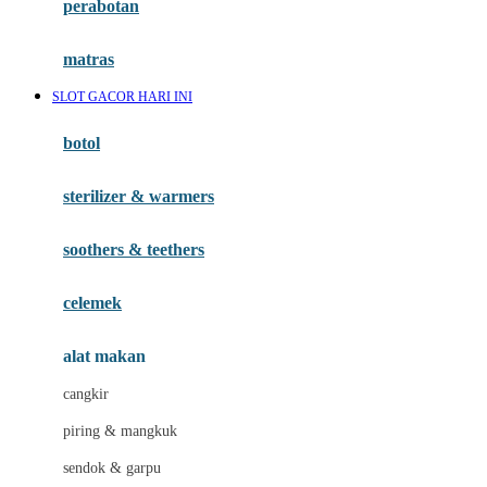
perabotan
Happy Tummy
Hauck
matras
Havaianas
SLOT GACOR HARI INI
Hegen
botol
Hot Wheels
sterilizer & warmers
Hybrid
soothers & teethers
I
Inlacta DHA
celemek
Interlac
alat makan
Ivenet
cangkir
J
piring & mangkuk
Jack N Jill
sendok & garpu