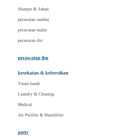
London Taxi
Shampo & Sabun
Love To Dream
perawatan rambut
perawatan mulut
M
perawatan diri
Magformers
Mama's Choice
perawatan ibu
Mamas&Papas
kesehatan & kebersihan
Mamaway
Tissue basah
Maxi Cosi
Laundry & Cleaning
Megabloks
Medical
Micro
Air Purifier & Humidifier
MiDeer
Mimi & Lula
potty
Mini Monkey