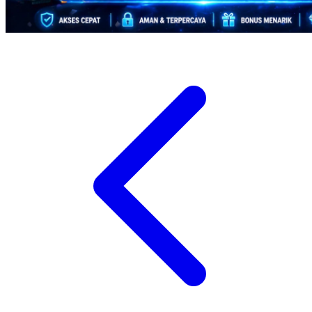
Xootz
Y
Yamatoya
Z
Zaxy
Zoggs
0-9
4Moms
59S