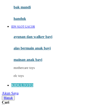
Moby
bak mandi
Momami
handuk
Mothercare
IDN SLOT GACOR
Mustela
ayunan dan walker bayi
My Buddy Tag
My K
alas bermain anak bayi
N
mainan anak bayi
Naif
mothercare toys
Nike
elc toys
Nordic Natural
KIDULTOTO
Nuby
Akun Saya
Nuna
Masuk
Cari