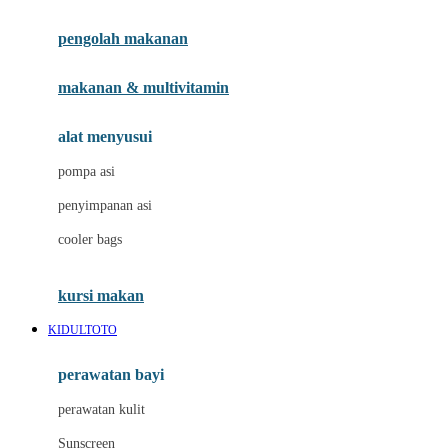
Joie
pengolah makanan
Joolz
Jujube
makanan & multivitamin
K
alat menyusui
Kiddycuts
pompa asi
Kumon
penyimpanan asi
L
cooler bags
Leapfrog
kursi makan
Leclerc
KIDULTOTO
Lee Vierra
Lillebaby
perawatan bayi
Little Bird Told Me
perawatan kulit
Little Miss Janis
Sunscreen