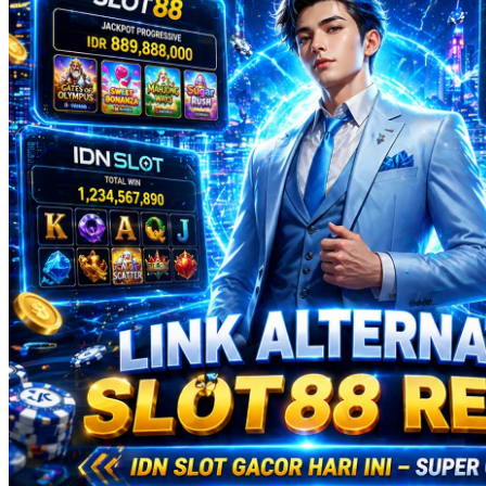
Twistshake
TY Toys
U
V
Veja
Vitaflow
Vtech
W
Waterland
Wellness
X