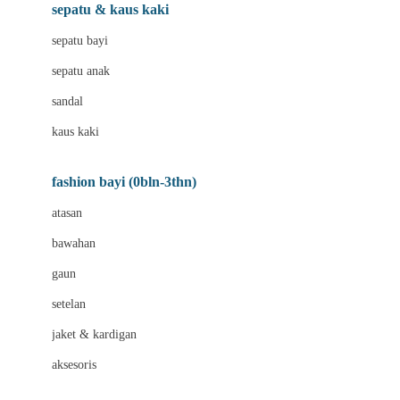
Beauty Barn
sepatu & kaus kaki
Bio Oil
sepatu bayi
Biolane
sepatu anak
Bite Fighters
sandal
Bizzi Growin
kaus kaki
Blackmores
fashion bayi (0bln-3thn)
Blooming Marvellous
atasan
Bonnels
bawahan
Bravado
gaun
Bruder
setelan
Brush Baby
jaket & kardigan
Buds Organics
aksesoris
Bugaboo
Buggygear