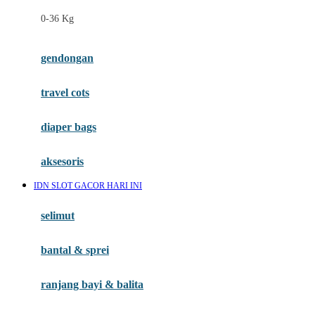
Felt So Sweet
0-36 Kg
Fisher Price
Flipper
gendongan
Friends Of Sally
travel cots
G
diaper bags
Gb
Geko
aksesoris
Graco
IDN SLOT GACOR HARI INI
Gund
selimut
H
bantal & sprei
Habbie
Haenim
ranjang bayi & balita
Happy Horse