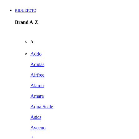
KIDULTOTO
Brand A-Z
A
Addo
Adidas
Airfree
Alamii
Amara
Aqua Scale
Asics
Aveeno
Awan