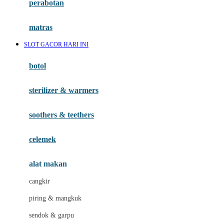
perabotan
Happy Tummy
Hauck
matras
Havaianas
SLOT GACOR HARI INI
Hegen
botol
Hot Wheels
sterilizer & warmers
Hybrid
soothers & teethers
I
Inlacta DHA
celemek
Interlac
alat makan
Ivenet
cangkir
J
piring & mangkuk
Jack N Jill
sendok & garpu