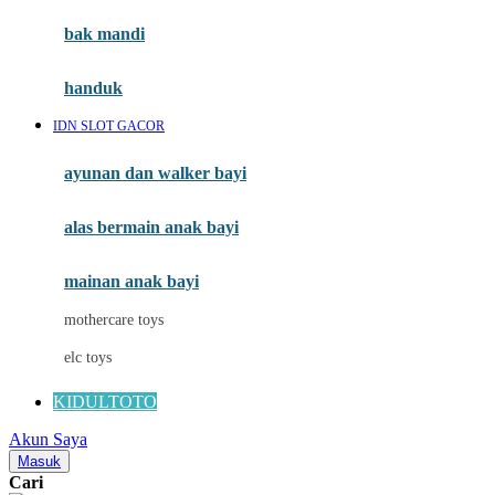
Moby
bak mandi
Momami
handuk
Mothercare
IDN SLOT GACOR
Mustela
ayunan dan walker bayi
My Buddy Tag
My K
alas bermain anak bayi
N
mainan anak bayi
Naif
mothercare toys
Nike
elc toys
Nordic Natural
KIDULTOTO
Nuby
Akun Saya
Nuna
Masuk
Cari