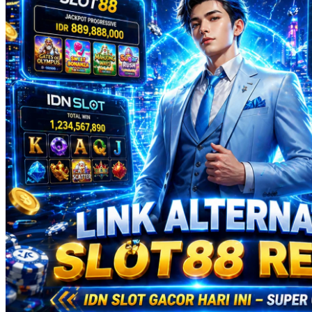
Twistshake
TY Toys
U
V
Veja
Vitaflow
Vtech
W
Waterland
Wellness
X