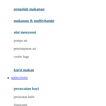
Joie
pengolah makanan
Joolz
Jujube
makanan & multivitamin
K
alat menyusui
Kiddycuts
pompa asi
Kumon
penyimpanan asi
L
cooler bags
Leapfrog
kursi makan
Leclerc
KIDULTOTO
Lee Vierra
Lillebaby
perawatan bayi
Little Bird Told Me
perawatan kulit
Little Miss Janis
Sunscreen