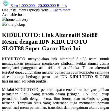
Earn
1.000.000
-
20.000.000
Bonus
Q
Use Installment Options from
.
Laarn more
Available for :
QV Baby
home delivery
store pickup
R
KIDULTOTO: Link Alternatif Slot88
Real Shades
Resmi dengan IDN KIDULTOTO
Red Castle
SLOT88 Super Gacor Hari Ini
Ribbon Madness
KIDULTOTO menyediakan link alternatif Slot88 resmi untuk
memudahkan pengguna mengakses platform ketika alamat utama
S
mengalami gangguan atau tidak dapat dibuka. Tautan alternatif
tersebut dapat digunakan melalui ponsel maupun komputer sehingga
Sebamed
akses menuju berbagai permainan IDN KIDULTOTO SLOT88
hari ini menjadi lebih praktis.
Silver Cross
Melalui KIDULTOTO, pemain dapat menemukan beragam pilihan
Simply Idea
permainan Slot88 yang tersedia dalam jaringan IDN Slot. Setiap
permainan hadir dengan tema, fitur bonus, dan mekanisme yang
Skip Hop
berbeda. Tampilan situs yang sederhana juga membantu pemain
Spectra
memahami menu permainan, transaksi, dan pengaturan akun dengan