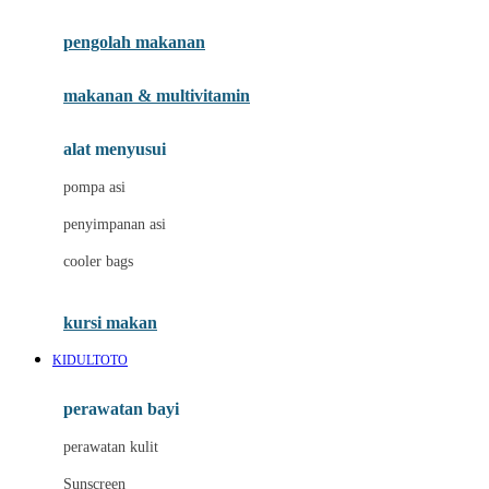
Joie
pengolah makanan
Joolz
Jujube
makanan & multivitamin
K
alat menyusui
Kiddycuts
pompa asi
Kumon
penyimpanan asi
L
cooler bags
Leapfrog
kursi makan
Leclerc
KIDULTOTO
Lee Vierra
Lillebaby
perawatan bayi
Little Bird Told Me
perawatan kulit
Little Miss Janis
Sunscreen