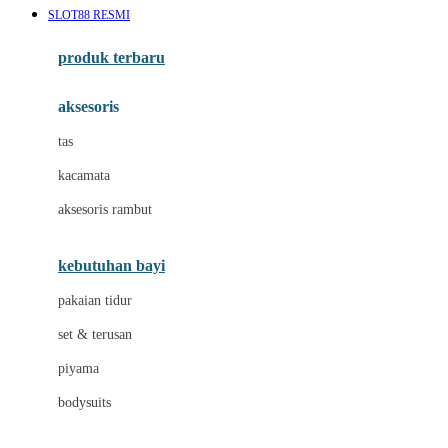
SLOT88 RESMI
Azetabio
produk terbaru
B
aksesoris
Baabaasheepz
tas
Babiators
kacamata
Baby Dove
aksesoris rambut
Baby Jogger
Baby Rovega
kebutuhan bayi
Babybee
pakaian tidur
Banana Boat
set & terusan
Banz
piyama
Barbie
bodysuits
Beaba