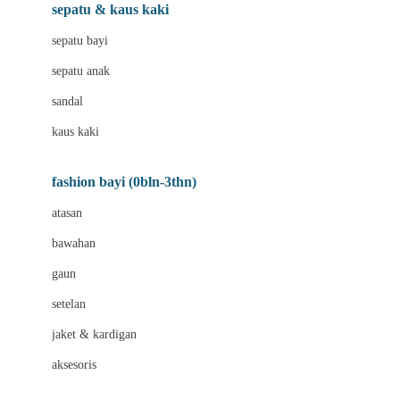
Beauty Barn
sepatu & kaus kaki
Bio Oil
sepatu bayi
Biolane
sepatu anak
Bite Fighters
sandal
Bizzi Growin
kaus kaki
Blackmores
fashion bayi (0bln-3thn)
Blooming Marvellous
atasan
Bonnels
bawahan
Bravado
gaun
Bruder
setelan
Brush Baby
jaket & kardigan
Buds Organics
aksesoris
Bugaboo
Buggygear