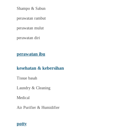
London Taxi
Shampo & Sabun
Love To Dream
perawatan rambut
perawatan mulut
M
perawatan diri
Magformers
Mama's Choice
perawatan ibu
Mamas&Papas
kesehatan & kebersihan
Mamaway
Tissue basah
Maxi Cosi
Laundry & Cleaning
Megabloks
Medical
Micro
Air Purifier & Humidifier
MiDeer
Mimi & Lula
potty
Mini Monkey