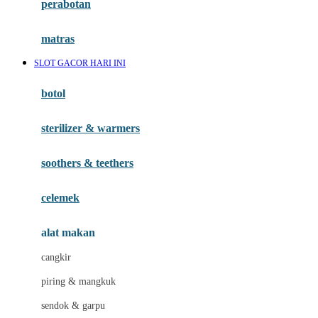
perabotan
Happy Tummy
Hauck
matras
Havaianas
SLOT GACOR HARI INI
Hegen
botol
Hot Wheels
sterilizer & warmers
Hybrid
soothers & teethers
I
Inlacta DHA
celemek
Interlac
alat makan
Ivenet
cangkir
J
piring & mangkuk
Jack N Jill
sendok & garpu