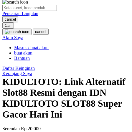
O
Pencarian Lanjutan
Oh Ma Grain
cancel
Okiedog
Cari
cancel
P
Akun Saya
Masuk / buat akun
Peachy
buat akun
Phil & Ted's
Bantuan
Philips Avent
Daftar Keinginan
Keranjang Saya
Pigeon
KIDULTOTO: Link Alternatif
Playgro
Slot88 Resmi dengan IDN
Poled Global
KIDULTOTO SLOT88 Super
Ponycycle
Gacor Hari Ini
Puma
Pureats
Serendah
Rp 20.000