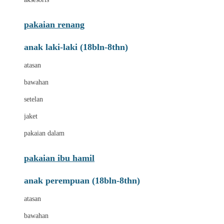
pakaian renang
anak laki-laki (18bln-8thn)
atasan
bawahan
setelan
jaket
pakaian dalam
pakaian ibu hamil
anak perempuan (18bln-8thn)
atasan
bawahan