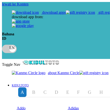
lewati ke Konten
download apps
gift reg
download app from:
Bahasa
ID
Toggle Nav
about Kanmo Circle
KIDULTOTO
A
B
C
D
E
F
G
H
Addo
Adidas