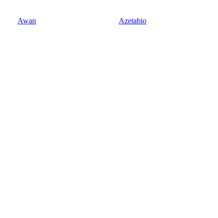
Awan
Azetabio