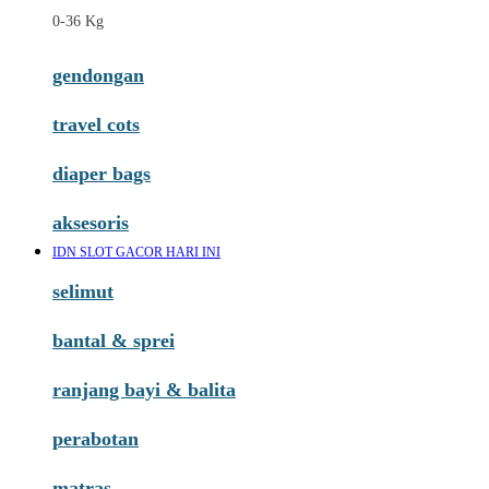
0-36 Kg
gendongan
travel cots
diaper bags
aksesoris
IDN SLOT GACOR HARI INI
selimut
bantal & sprei
ranjang bayi & balita
perabotan
matras