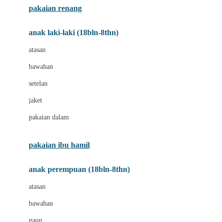
pakaian renang
Bumkins
anak laki-laki (18bln-8thn)
C
atasan
Cetaphil
bawahan
Chicco
setelan
Childlife
jaket
Clevamama
pakaian dalam
Cocolatte
Cottonseeds
pakaian ibu hamil
Cozy N Safe
anak perempuan (18bln-8thn)
Crane
atasan
Cybex
bawahan
D
gaun