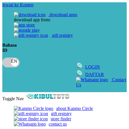
lewati ke Konten
download apps
download app from:
gift registry
Bahasa
ID
LOGIN
DAFTAR
Contact
Us
Toggle Nav
about Kanmo Circle
gift registry
store finder
contact us