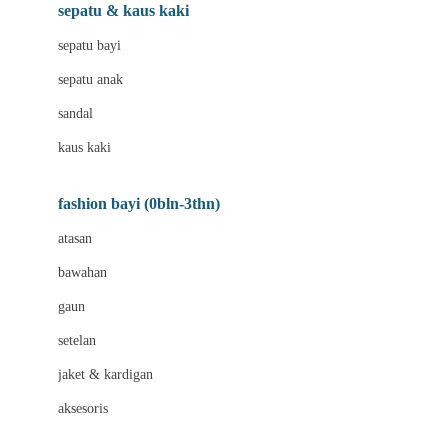
Beauty Barn
sepatu & kaus kaki
Bio Oil
sepatu bayi
Biolane
sepatu anak
Bite Fighters
sandal
Bizzi Growin
kaus kaki
Blackmores
fashion bayi (0bln-3thn)
Blooming Marvellous
atasan
Bonnels
bawahan
Bravado
gaun
Bruder
setelan
Brush Baby
jaket & kardigan
Buds Organics
aksesoris
Bugaboo
Buggygear