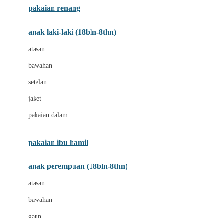
pakaian renang
Bumkins
anak laki-laki (18bln-8thn)
C
atasan
Cetaphil
bawahan
Chicco
setelan
Childlife
jaket
Clevamama
pakaian dalam
Cocolatte
Cottonseeds
pakaian ibu hamil
Cozy N Safe
anak perempuan (18bln-8thn)
Crane
atasan
Cybex
bawahan
D
gaun