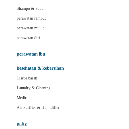
London Taxi
Shampo & Sabun
Love To Dream
perawatan rambut
perawatan mulut
M
perawatan diri
Magformers
Mama's Choice
perawatan ibu
Mamas&Papas
kesehatan & kebersihan
Mamaway
Tissue basah
Maxi Cosi
Laundry & Cleaning
Megabloks
Medical
Micro
Air Purifier & Humidifier
MiDeer
Mimi & Lula
potty
Mini Monkey