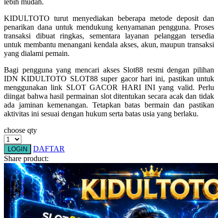
lebih mudah.
Squishmallows
KIDULTOTO turut menyediakan beberapa metode deposit dan
Starbooks
penarikan dana untuk mendukung kenyamanan pengguna. Proses
transaksi dibuat ringkas, sementara layanan pelanggan tersedia
Stick-O
untuk membantu menangani kendala akses, akun, maupun transaksi
yang dialami pemain.
Stokke
Bagi pengguna yang mencari akses Slot88 resmi dengan pilihan
Sudocrem
IDN KIDULTOTO SLOT88 super gacor hari ini, pastikan untuk
menggunakan link SLOT GACOR HARI INI yang valid. Perlu
Sumimo
diingat bahwa hasil permainan slot ditentukan secara acak dan tidak
ada jaminan kemenangan. Tetapkan batas bermain dan pastikan
Sunnylife
aktivitas ini sesuai dengan hukum serta batas usia yang berlaku.
Sun-Staches
choose qty
Swimava
DAFTAR
LOGIN
Share product:
T
Tommee Tippee
Trunki
Tutti Bambini