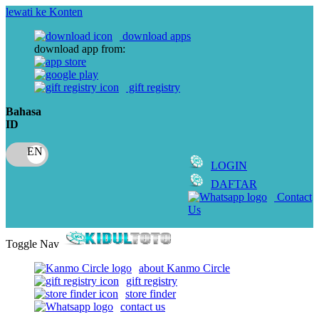
lewati ke Konten
download apps
download app from:
gift registry
Bahasa
ID
LOGIN
DAFTAR
Contact
Us
Toggle Nav
about Kanmo Circle
gift registry
store finder
contact us