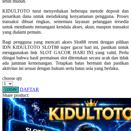
lebih mudah.
Squishmallows
KIDULTOTO turut menyediakan beberapa metode deposit dan
Starbooks
penarikan dana untuk mendukung kenyamanan pengguna. Proses
transaksi dibuat ringkas, sementara layanan pelanggan tersedia
Stick-O
untuk membantu menangani kendala akses, akun, maupun transaksi
yang dialami pemain.
Stokke
Bagi pengguna yang mencari akses Slot88 resmi dengan pilihan
Sudocrem
IDN KIDULTOTO SLOT88 super gacor hari ini, pastikan untuk
menggunakan link SLOT GACOR HARI INI yang valid. Perlu
Sumimo
diingat bahwa hasil permainan slot ditentukan secara acak dan tidak
ada jaminan kemenangan. Tetapkan batas bermain dan pastikan
Sunnylife
aktivitas ini sesuai dengan hukum serta batas usia yang berlaku.
Sun-Staches
choose qty
Swimava
DAFTAR
LOGIN
Share product:
T
Tommee Tippee
Trunki
Tutti Bambini