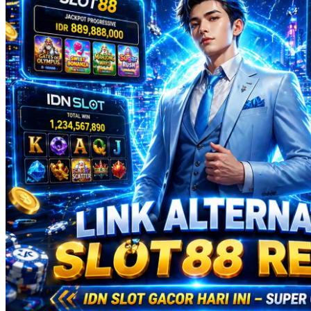
Twistshake
TY Toys
U
V
Veja
Vitaflow
Vtech
W
Waterland
Wellness
X