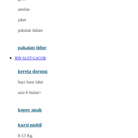
Dae Organics
setelan
Docare
jaket
Doona
pakaian dalam
Down To Earth
Drew
pakaian tidur
Dr. Brown's
IDN SLOT GACOR
E
kereta dorong
ELC
bayi baru lahir
Ergobaby
usia 6 bulan+
Expert Care
koper anak
Ezyroller
kursi mobil
F
0-13 Kg