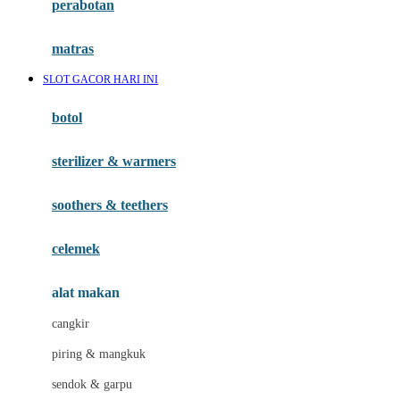
perabotan
Happy Tummy
Hauck
matras
Havaianas
SLOT GACOR HARI INI
Hegen
botol
Hot Wheels
sterilizer & warmers
Hybrid
soothers & teethers
I
Inlacta DHA
celemek
Interlac
alat makan
Ivenet
cangkir
J
piring & mangkuk
Jack N Jill
sendok & garpu