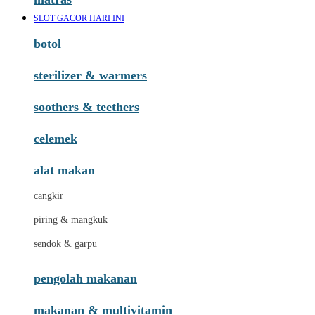
SLOT GACOR HARI INI
botol
sterilizer & warmers
soothers & teethers
celemek
alat makan
cangkir
piring & mangkuk
sendok & garpu
pengolah makanan
makanan & multivitamin