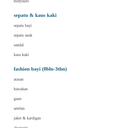
bodysuits
sepatu & kaus kaki
sepatu bayi
sepatu anak
sandal
kaus kaki
fashion bayi (0bln-3thn)
atasan
bawahan
gaun
setelan
jaket & kardigan
aksesoris