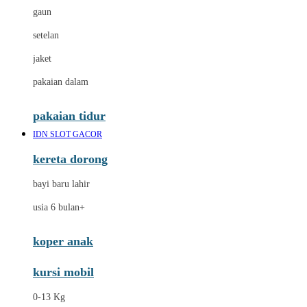
gaun
setelan
jaket
pakaian dalam
pakaian tidur
IDN SLOT GACOR
kereta dorong
bayi baru lahir
usia 6 bulan+
koper anak
kursi mobil
0-13 Kg