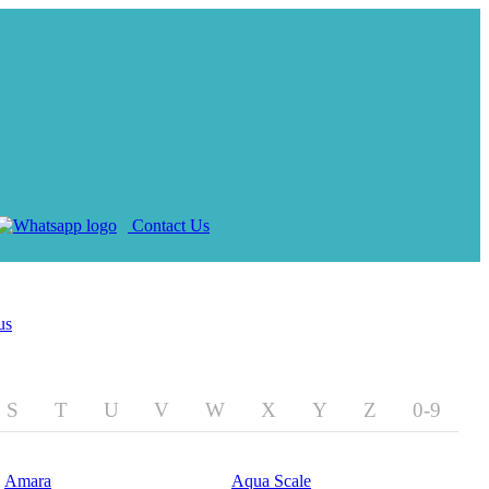
Contact Us
us
S
T
U
V
W
X
Y
Z
0-9
Amara
Aqua Scale