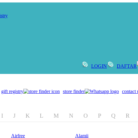
istry
LOGIN
DAFTAR
gift registry
store finder
contact 
I
J
K
L
M
N
O
P
Q
R
Airfree
Alamii