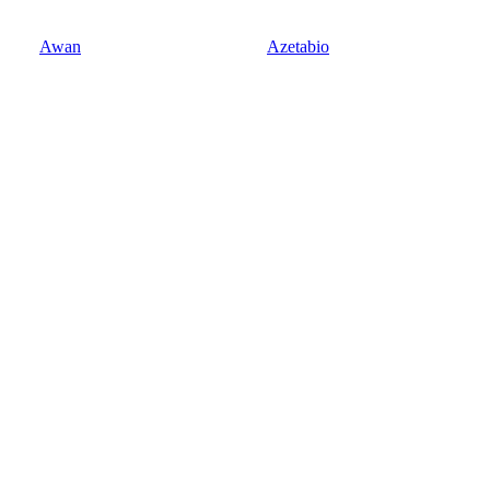
Awan
Azetabio